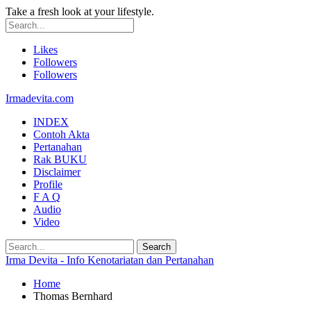
Take a fresh look at your lifestyle.
Likes
Followers
Followers
Irmadevita.com
INDEX
Contoh Akta
Pertanahan
Rak BUKU
Disclaimer
Profile
F A Q
Audio
Video
Irma Devita - Info Kenotariatan dan Pertanahan
Home
Thomas Bernhard