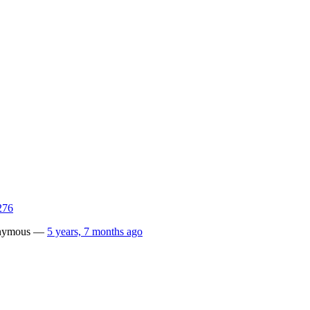
276
nymous
—
5 years, 7 months ago