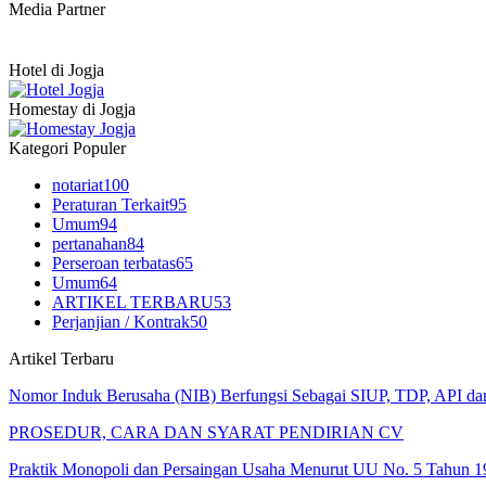
Media Partner
Hotel di Jogja
Homestay di Jogja
Kategori Populer
notariat
100
Peraturan Terkait
95
Umum
94
pertanahan
84
Perseroan terbatas
65
Umum
64
ARTIKEL TERBARU
53
Perjanjian / Kontrak
50
Artikel Terbaru
Nomor Induk Berusaha (NIB) Berfungsi Sebagai SIUP, TDP, API d
PROSEDUR, CARA DAN SYARAT PENDIRIAN CV
Praktik Monopoli dan Persaingan Usaha Menurut UU No. 5 Tahun 1