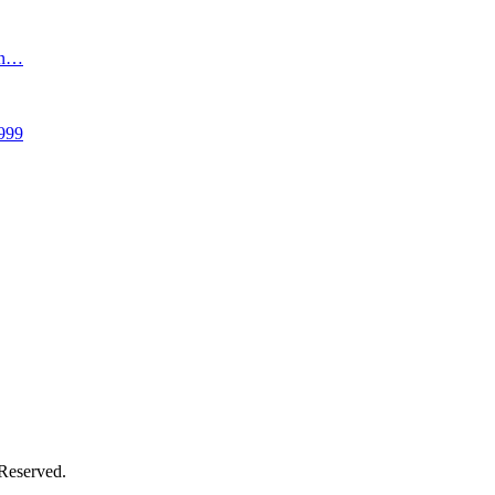
an…
999
 Reserved.