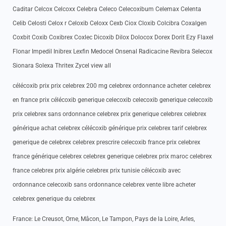
Caditar Celcox Celcoxx Celebra Celeco Celecoxibum Celemax Celenta
Celib Celosti Celox r Celoxib Celoxx Cexb Ciox Cloxib Colcibra Coxalgen
Coxbit Coxib Coxibrex Coxlec Dicoxib Dilox Dolocox Dorex Dorit Ezy Flaxel
Flonar Impedil Inibrex Lexfin Medocel Onsenal Radicacine Revibra Selecox
Sionara Solexa Thritex Zycel view all
célécoxib prix prix celebrex 200 mg celebrex ordonnance acheter celebrex
en france prix célécoxib generique celecoxib celecoxib generique celecoxib
prix celebrex sans ordonnance celebrex prix generique celebrex celebrex
générique achat celebrex célécoxib générique prix celebrex tarif celebrex
generique de celebrex celebrex prescrire celecoxib france prix celebrex
france générique celebrex celebrex generique celebrex prix maroc celebrex
france celebrex prix algérie celebrex prix tunisie célécoxib avec
ordonnance celecoxib sans ordonnance celebrex vente libre acheter
celebrex generique du celebrex
France: Le Creusot, Orne, Mâcon, Le Tampon, Pays de la Loire, Arles,