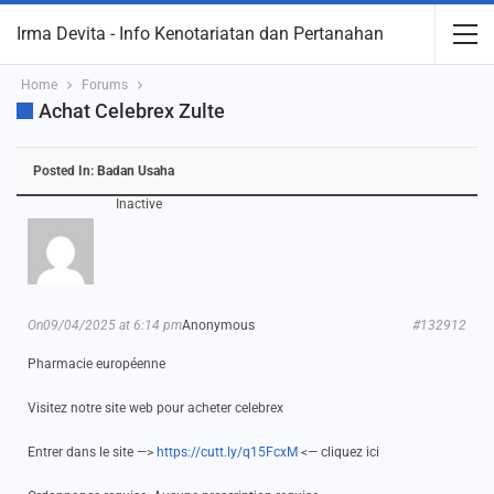
Irma Devita - Info Kenotariatan dan Pertanahan
Home
Forums
Achat Celebrex Zulte
Posted In:
Badan Usaha
Inactive
On09/04/2025 at 6:14 pm
Anonymous
#132912
Pharmacie européenne
Visitez notre site web pour acheter celebrex
Entrer dans le site —>
https://cutt.ly/q15FcxM
<— cliquez ici