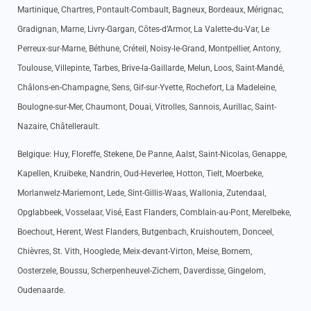
Martinique, Chartres, Pontault-Combault, Bagneux, Bordeaux, Mérignac,
Gradignan, Marne, Livry-Gargan, Côtes-d’Armor, La Valette-du-Var, Le
Perreux-sur-Marne, Béthune, Créteil, Noisy-le-Grand, Montpellier, Antony,
Toulouse, Villepinte, Tarbes, Brive-la-Gaillarde, Melun, Loos, Saint-Mandé,
Châlons-en-Champagne, Sens, Gif-sur-Yvette, Rochefort, La Madeleine,
Boulogne-sur-Mer, Chaumont, Douai, Vitrolles, Sannois, Aurillac, Saint-
Nazaire, Châtellerault.
Belgique: Huy, Floreffe, Stekene, De Panne, Aalst, Saint-Nicolas, Genappe,
Kapellen, Kruibeke, Nandrin, Oud-Heverlee, Hotton, Tielt, Moerbeke,
Morlanwelz-Mariemont, Lede, Sint-Gillis-Waas, Wallonia, Zutendaal,
Opglabbeek, Vosselaar, Visé, East Flanders, Comblain-au-Pont, Merelbeke,
Boechout, Herent, West Flanders, Butgenbach, Kruishoutem, Donceel,
Chièvres, St. Vith, Hooglede, Meix-devant-Virton, Meise, Bornem,
Oosterzele, Boussu, Scherpenheuvel-Zichem, Daverdisse, Gingelom,
Oudenaarde.