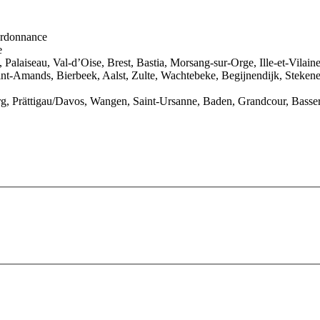
 ordonnance
e
 Palaiseau, Val-d’Oise, Brest, Bastia, Morsang-sur-Orge, Ille-et-Vila
int-Amands, Bierbeek, Aalst, Zulte, Wachtebeke, Begijnendijk, Steken
rg, Prättigau/Davos, Wangen, Saint-Ursanne, Baden, Grandcour, Basser