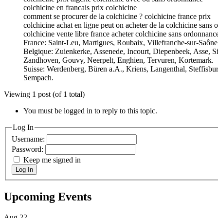
colchicine en francais prix colchicine
comment se procurer de la colchicine ? colchicine france prix
colchicine achat en ligne peut on acheter de la colchicine sans
colchicine vente libre france acheter colchicine sans ordonnanc
France: Saint-Leu, Martigues, Roubaix, Villefranche-sur-Saône,
Belgique: Zuienkerke, Assenede, Incourt, Diepenbeek, Asse, S
Zandhoven, Gouvy, Neerpelt, Enghien, Tervuren, Kortemark.
Suisse: Werdenberg, Büren a.A., Kriens, Langenthal, Steffisbu
Sempach.
Viewing 1 post (of 1 total)
You must be logged in to reply to this topic.
Log In
Username:
Password:
Keep me signed in
Log In
Upcoming Events
Aug
22