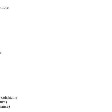
 libre
e
 colchicine
ance)
nnance)