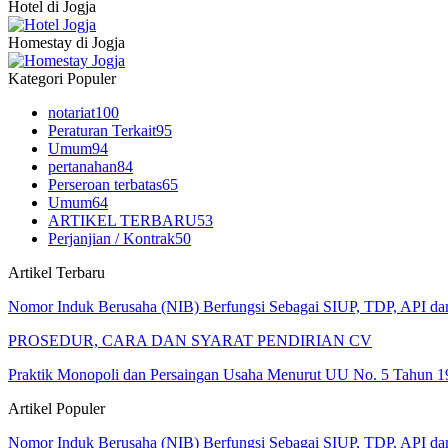
Hotel di Jogja
Homestay di Jogja
Kategori Populer
notariat
100
Peraturan Terkait
95
Umum
94
pertanahan
84
Perseroan terbatas
65
Umum
64
ARTIKEL TERBARU
53
Perjanjian / Kontrak
50
Artikel Terbaru
Nomor Induk Berusaha (NIB) Berfungsi Sebagai SIUP, TDP, API d
PROSEDUR, CARA DAN SYARAT PENDIRIAN CV
Praktik Monopoli dan Persaingan Usaha Menurut UU No. 5 Tahun 1
Artikel Populer
Nomor Induk Berusaha (NIB) Berfungsi Sebagai SIUP, TDP, API d