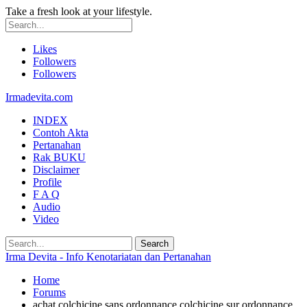
Take a fresh look at your lifestyle.
Likes
Followers
Followers
Irmadevita.com
INDEX
Contoh Akta
Pertanahan
Rak BUKU
Disclaimer
Profile
F A Q
Audio
Video
Irma Devita - Info Kenotariatan dan Pertanahan
Home
Forums
achat colchicine sans ordonnance colchicine sur ordonnance