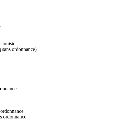
e
 tunisie
g sans ordonnance)
rdonnance
s ordonnance
ans ordonnance