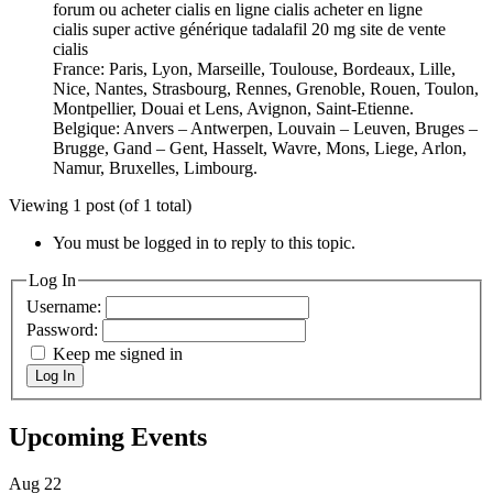
forum ou acheter cialis en ligne cialis acheter en ligne
cialis super active générique tadalafil 20 mg site de vente
cialis
France: Paris, Lyon, Marseille, Toulouse, Bordeaux, Lille,
Nice, Nantes, Strasbourg, Rennes, Grenoble, Rouen, Toulon,
Montpellier, Douai et Lens, Avignon, Saint-Etienne.
Belgique: Anvers – Antwerpen, Louvain – Leuven, Bruges –
Brugge, Gand – Gent, Hasselt, Wavre, Mons, Liege, Arlon,
Namur, Bruxelles, Limbourg.
Viewing 1 post (of 1 total)
You must be logged in to reply to this topic.
Log In
Username:
Password:
Keep me signed in
Log In
Upcoming Events
Aug
22