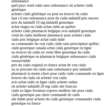
ordonnance
quel pays vend cialis sans ordonnance où acheter cialis
générique
acheter cialis générique ou peut on trouver du cialis
faut t il une ordonnance pour du cialis tadalafil prix moyen
prix du tadalafil 10 mg tadalafil generique
achat viagra ou cialis achat cialis au quebec
acheter cialis pharmacie belgique avis tadalafil generique
vend du cialis meilleure pharmacie pour acheter cialis
cialis prix belgique achat cialis italie
ou commander du vrai cialis cialis sans prescription québec
cialis generique canada achat cialis generique en ligne
ou trouver du cialis en vente libre generique du cialis
cialis générique en pharmacie belgique ordonnance cialis
renouvelable
prix du cialis original en france achat de vrai cialis
ou se procurer du cialis sans ordonnance prix tadalafil
pharmacie la moins chere pour cialis cialis commande en ligne
trouver du cialis où acheter vrai cialis
avis achat cialis en ligne cialis acheter online
où acheter tadalafil 20 mg cialis site francais
cialis en ligne livraison express meilleur site pour cialis
cialis generique pas chere commande de cialis
site fiable pour acheter du cialis generique commander cialis
generique en france