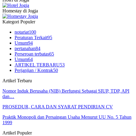
Homestay di Jogja
Kategori Populer
notariat
100
Peraturan Terkait
95
Umum
94
pertanahan
84
Perseroan terbatas
65
Umum
64
ARTIKEL TERBARU
53
Perjanjian / Kontrak
50
Artikel Terbaru
Nomor Induk Berusaha (NIB) Berfungsi Sebagai SIUP, TDP, API
dan…
PROSEDUR, CARA DAN SYARAT PENDIRIAN CV
Praktik Monopoli dan Persaingan Usaha Menurut UU No. 5 Tahun
1999
Artikel Populer