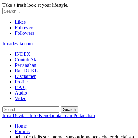
Take a fresh look at your lifestyle.
Likes
Followers
Followers
Irmadevita.com
INDEX
Contoh Akta
Pertanahan
Rak BUKU
Disclaimer
Profile
F A Q
Audio
Video
Irma Devita - Info Kenotariatan dan Pertanahan
Home
Forums
achat de cialis sur internet sans ordonnance acheter du cialis a