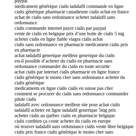
paypal
medicament générique cialis tadalafil commande en ligne
cialis générique pharmacie canadienne cialis achat en france
achat de cialis sans ordonnance acheter tadalafil sans
ordonnance
cialis commande internet payer cialis par paypal
vente de cialis en belgique prix d’une boite de cialis 5 mg
acheter cialis en ligne fiable viagra cialis achat
cialis sans ordonnance en pharmacie medicament cialis prix
en pharmacie
achat tadalafil generique meilleur generique du cialis
est-il possible d’acheter du cialis en pharmacie sans
ordonnance commander du cialis en toute securite
achat cialis par internet cialis pharmacie en ligne france
cialis générique le moins cher sans ordonnance acheter du
cialis générique
medicaments en ligne cialis cialis en suisse pas cher
comment se procurer du cialis sans ordonnance commander
pilule cialis
tadalafil avec ordonnance meilleur site pour achat cialis
tadalafil acheter en ligne tadalafil generique 5mg prix
acheter cialis au québec cialis en pharmacie belgique
cialis combien ça coute acheter du cialis en europe
où trouver tadalafil sans ordonnance cialis vente libre belgique
cialis prix france cialis générique le moins cher sans