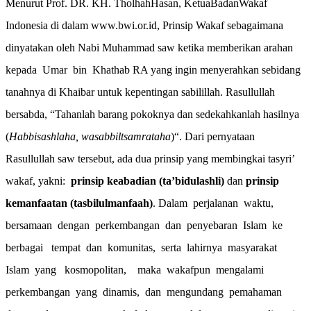
Menurut
Prof. DR. KH. TholhahHasan, KetuaBadanWakaf
Indonesia di dalam www.bwi.or.id
,
Prinsip Wakaf sebagaimana
dinyatakan oleh Nabi Muhammad saw ketika memberikan arahan
kepada
Umar
bin
Khathab RA yang ingin menyerahkan sebidang
tanahnya di Khaibar untuk kepentingan sabilillah.
Rasul
lullah
bersabda, “Tahanlah barang pokoknya dan sedekahkanlah hasilnya
(
Habbisashlaha, wasabbiltsamrataha
)“
.
Dari pernyataan
Rasullullah saw tersebut, ada dua prinsip yang membingkai tasyri’
wakaf, yakni:
prinsip keabadian (ta’bidulashli)
dan
prinsip
kemanfaatan (tasbilulmanfaah)
.
Dalam
perjalanan
waktu,
bersamaan
dengan
perkembangan
dan
penyebaran
Islam
ke
berbagai
tempat
dan
komunitas,
serta
lahirnya
masyarakat
Islam
yang
kosmopolitan,
maka
wakafpun
mengalami
perkembangan
yang
dinamis,
dan
mengundang
pemahaman