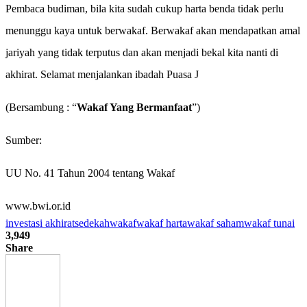
Pembaca budiman, bila kita sudah cukup harta benda tidak perlu
menunggu kaya untuk berwakaf. Berwakaf akan mendapatkan amal
jariyah yang tidak terputus dan akan menjadi bekal kita nanti di
akhirat. Selamat menjalankan ibadah Puasa
J
(Bersambung : “
Wakaf Yang Bermanfaat
”)
Sumber:
UU No. 41 Tahun 2004 tentang Wakaf
www.bwi.or.id
investasi akhirat
sedekah
wakaf
wakaf harta
wakaf saham
wakaf tunai
3,949
Share