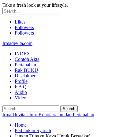
Take a fresh look at your lifestyle.
Likes
Followers
Followers
Irmadevita.com
INDEX
Contoh Akta
Pertanahan
Rak BUKU
Disclaimer
Profile
F A Q
Audio
Video
Irma Devita - Info Kenotariatan dan Pertanahan
Home
Perbankan Syariah
Jangan Tunggu Kaya Untuk Berwakaf