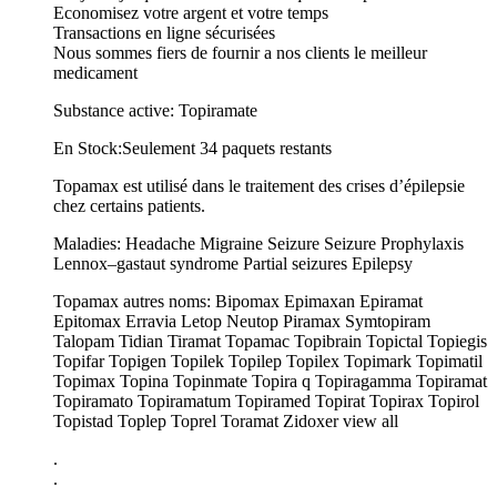
Economisez votre argent et votre temps
Transactions en ligne sécurisées
Nous sommes fiers de fournir a nos clients le meilleur
medicament
Substance active: Topiramate
En Stock:Seulement 34 paquets restants
Topamax est utilisé dans le traitement des crises d’épilepsie
chez certains patients.
Maladies: Headache Migraine Seizure Seizure Prophylaxis
Lennox–gastaut syndrome Partial seizures Epilepsy
Topamax autres noms: Bipomax Epimaxan Epiramat
Epitomax Erravia Letop Neutop Piramax Symtopiram
Talopam Tidian Tiramat Topamac Topibrain Topictal Topiegis
Topifar Topigen Topilek Topilep Topilex Topimark Topimatil
Topimax Topina Topinmate Topira q Topiragamma Topiramat
Topiramato Topiramatum Topiramed Topirat Topirax Topirol
Topistad Toplep Toprel Toramat Zidoxer view all
.
.