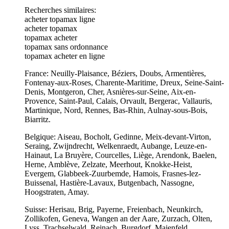
Recherches similaires:
acheter topamax ligne
acheter topamax
topamax acheter
topamax sans ordonnance
topamax acheter en ligne
France: Neuilly-Plaisance, Béziers, Doubs, Armentières,
Fontenay-aux-Roses, Charente-Maritime, Dreux, Seine-Saint-
Denis, Montgeron, Cher, Asnières-sur-Seine, Aix-en-
Provence, Saint-Paul, Calais, Orvault, Bergerac, Vallauris,
Martinique, Nord, Rennes, Bas-Rhin, Aulnay-sous-Bois,
Biarritz.
Belgique: Aiseau, Bocholt, Gedinne, Meix-devant-Virton,
Seraing, Zwijndrecht, Welkenraedt, Aubange, Leuze-en-
Hainaut, La Bruyère, Courcelles, Liège, Arendonk, Baelen,
Herne, Amblève, Zelzate, Meerhout, Knokke-Heist,
Evergem, Glabbeek-Zuurbemde, Hamois, Frasnes-lez-
Buissenal, Hastière-Lavaux, Butgenbach, Nassogne,
Hoogstraten, Amay.
Suisse: Herisau, Brig, Payerne, Freienbach, Neunkirch,
Zollikofen, Geneva, Wangen an der Aare, Zurzach, Olten,
Lyss, Trachselwald, Reinach, Burgdorf, Maienfeld,