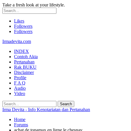
Take a fresh look at your lifestyle.
Likes
Followers
Followers
Irmadevita.com
INDEX
Contoh Akta
Pertanahan
Rak BUKU
Disclaimer
Profile
F A Q
Audio
Video
Irma Devita - Info Kenotariatan dan Pertanahan
Home
Forums
achat de topamax en ligne le chesnay