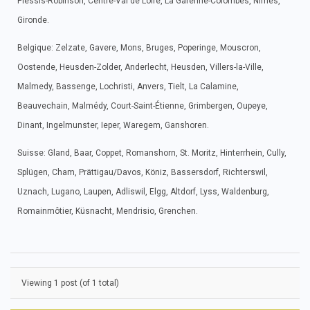
Plessis-Robinson, Centre-Val de Loire, La Garenne-Colombes, Nîmes,
Gironde.
Belgique: Zelzate, Gavere, Mons, Bruges, Poperinge, Mouscron,
Oostende, Heusden-Zolder, Anderlecht, Heusden, Villers-la-Ville,
Malmedy, Bassenge, Lochristi, Anvers, Tielt, La Calamine,
Beauvechain, Malmédy, Court-Saint-Étienne, Grimbergen, Oupeye,
Dinant, Ingelmunster, Ieper, Waregem, Ganshoren.
Suisse: Gland, Baar, Coppet, Romanshorn, St. Moritz, Hinterrhein, Cully,
Splügen, Cham, Prättigau/Davos, Köniz, Bassersdorf, Richterswil,
Uznach, Lugano, Laupen, Adliswil, Elgg, Altdorf, Lyss, Waldenburg,
Romainmôtier, Küsnacht, Mendrisio, Grenchen.
Viewing 1 post (of 1 total)