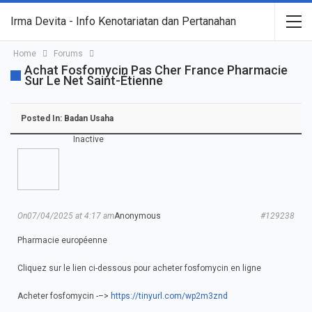
Irma Devita - Info Kenotariatan dan Pertanahan
Home
Forums
Achat Fosfomycin Pas Cher France Pharmacie
Sur Le Net Saint-Étienne
Posted In:
Badan Usaha
Inactive
On07/04/2025 at 4:17 am
Anonymous
#129238
Pharmacie européenne
Cliquez sur le lien ci-dessous pour acheter fosfomycin en ligne
Acheter fosfomycin -–>
https://tinyurl.com/wp2m3znd