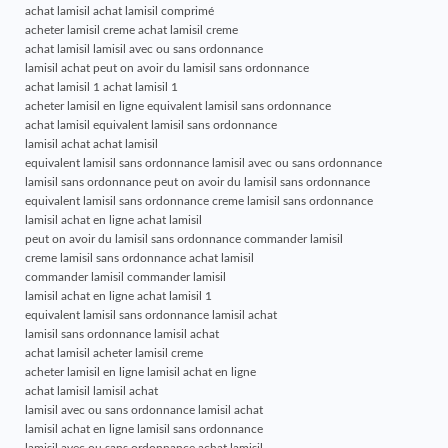
achat lamisil achat lamisil comprimé
acheter lamisil creme achat lamisil creme
achat lamisil lamisil avec ou sans ordonnance
lamisil achat peut on avoir du lamisil sans ordonnance
achat lamisil 1 achat lamisil 1
acheter lamisil en ligne equivalent lamisil sans ordonnance
achat lamisil equivalent lamisil sans ordonnance
lamisil achat achat lamisil
equivalent lamisil sans ordonnance lamisil avec ou sans ordonnance
lamisil sans ordonnance peut on avoir du lamisil sans ordonnance
equivalent lamisil sans ordonnance creme lamisil sans ordonnance
lamisil achat en ligne achat lamisil
peut on avoir du lamisil sans ordonnance commander lamisil
creme lamisil sans ordonnance achat lamisil
commander lamisil commander lamisil
lamisil achat en ligne achat lamisil 1
equivalent lamisil sans ordonnance lamisil achat
lamisil sans ordonnance lamisil achat
achat lamisil acheter lamisil creme
acheter lamisil en ligne lamisil achat en ligne
achat lamisil lamisil achat
lamisil avec ou sans ordonnance lamisil achat
lamisil achat en ligne lamisil sans ordonnance