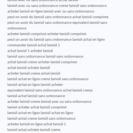
lamisil avec ou sans ordonnance achat lamisil
lamisil avec ou sans ordonnance creme lamisil sans ordonnance
acheter lamisil en ligne lamisil avec ou sans ordonnance
peut on avoir du lamisil sans ordonnance achat lamisil comprimé
peut on avoir du lamisil sans ordonnance equivalent lamisil sans
ordonnance
acheter lamisil comprimé acheter lamisil comprimé
peut on avoir du lamisil sans ordonnance lamisil achat en ligne
commander lamisil achat lamisil 1
achat lamisil 1 acheter lamisil
lamisil sans ordonnance lamisil sans ordonnance
achat lamisil creme acheter lamisil comprimé
achat lamisil acheter lamisil
acheter lamisil creme achat lamisil
lamisil achat en ligne creme lamisil sans ordonnance
lamisil achat en ligne lamisil acheter
equivalent lamisil sans ordonnance achat lamisil creme
lamisil achat lamisil sans ordonnance
acheter lamisil creme lamisil avec ou sans ordonnance
lamisil acheter achat lamisil comprimé
lamisil achat en ligne lamisil achat en ligne
lamisil achat creme lamisil sans ordonnance
acheter lamisil en ligne achat lamisil 1
lamisil achat acheter lamisil creme