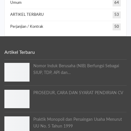
Umum
64
ARTIKEL TERBARU
53
Perjanjian / Kontrak
50
Artikel Terbaru
Nomor Induk Berusaha (NIB) Berfungsi Sebagai
SIUP, TDP, API dan…
PROSEDUR, CARA DAN SYARAT PENDIRIAN CV
Praktik Monopoli dan Persaingan Usaha Menurut
UU No. 5 Tahun 1999