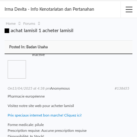
Irma Devita - Info Kenotariatan dan Pertanahan
Home
Forums
achat lamisil 1 acheter lamisil
Posted In:
Badan Usaha
Inactive
On13/04/2025 at 4:38 pm
Anonymous
#138655
Pharmacie européenne
Visitez notre site web pour acheter lamisil
Prix speciaux internet bon marche! Cliquez ici!
Forme medicale: pilule
Prescription requise: Aucune prescription requise
Disponibilité: In Stock!