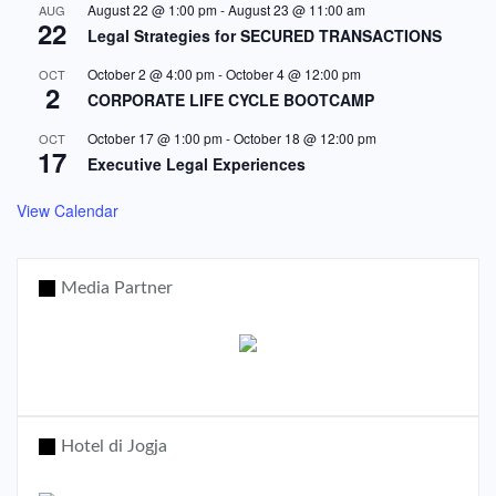
August 22 @ 1:00 pm
-
August 23 @ 11:00 am
AUG
22
Legal Strategies for SECURED TRANSACTIONS
October 2 @ 4:00 pm
-
October 4 @ 12:00 pm
OCT
2
CORPORATE LIFE CYCLE BOOTCAMP
October 17 @ 1:00 pm
-
October 18 @ 12:00 pm
OCT
17
Executive Legal Experiences
View Calendar
Media Partner
Hotel di Jogja