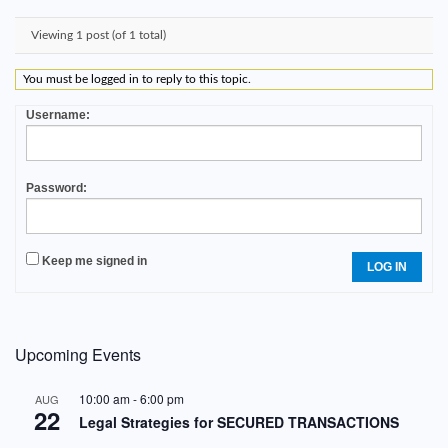
Viewing 1 post (of 1 total)
You must be logged in to reply to this topic.
Username:
Password:
Keep me signed in
LOG IN
Upcoming Events
10:00 am
-
6:00 pm
AUG
22
Legal Strategies for SECURED TRANSACTIONS