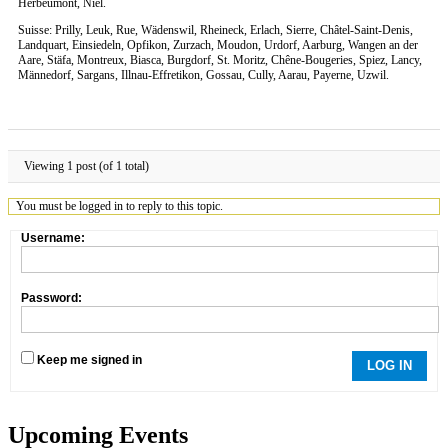
Herbeumont, Niel.
Suisse: Prilly, Leuk, Rue, Wädenswil, Rheineck, Erlach, Sierre, Châtel-Saint-Denis,
Landquart, Einsiedeln, Opfikon, Zurzach, Moudon, Urdorf, Aarburg, Wangen an der
Aare, Stäfa, Montreux, Biasca, Burgdorf, St. Moritz, Chêne-Bougeries, Spiez, Lancy,
Männedorf, Sargans, Illnau-Effretikon, Gossau, Cully, Aarau, Payerne, Uzwil.
Viewing 1 post (of 1 total)
You must be logged in to reply to this topic.
Username:
Password:
Keep me signed in
LOG IN
Upcoming Events