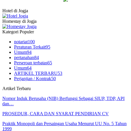
Hotel di Jogja
Homestay di Jogja
Kategori Populer
notariat
100
Peraturan Terkait
95
Umum
94
pertanahan
84
Perseroan terbatas
65
Umum
64
ARTIKEL TERBARU
53
Perjanjian / Kontrak
50
Artikel Terbaru
Nomor Induk Berusaha (NIB) Berfungsi Sebagai SIUP, TDP, API
dan…
PROSEDUR, CARA DAN SYARAT PENDIRIAN CV
Praktik Monopoli dan Persaingan Usaha Menurut UU No. 5 Tahun
1999