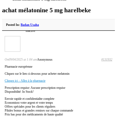
achat mélatonine 5 mg harelbeke
Posted In:
Badan Usaha
Inactive
On09/04/2025 at 1:04 am
Anonymous
#131932
Pharmacie européenne
Cliquez sur le lien ci-dessous pour acheter melatonin
Cliquez ici – Allez à la pharmacie
Prescription requise: Aucune prescription requise
Disponibilité: In Stock!
Envoie rapide et confidentialite complete
Economisez votre argent et votre temps
Offres spéciales pour les clients réguliers
Pilules bonus et grandes remises sur chaque commande
Prix bas pour des médicaments de haute qualité