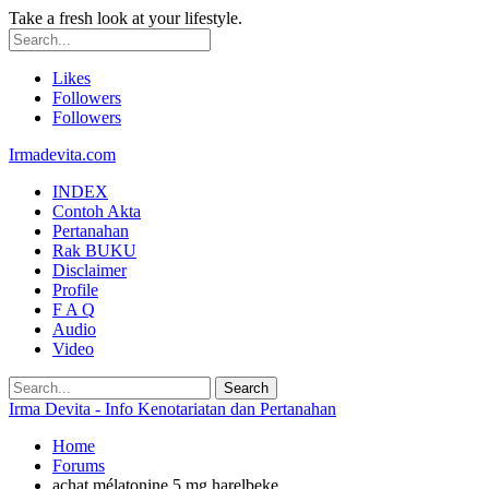
Take a fresh look at your lifestyle.
Likes
Followers
Followers
Irmadevita.com
INDEX
Contoh Akta
Pertanahan
Rak BUKU
Disclaimer
Profile
F A Q
Audio
Video
Irma Devita - Info Kenotariatan dan Pertanahan
Home
Forums
achat mélatonine 5 mg harelbeke