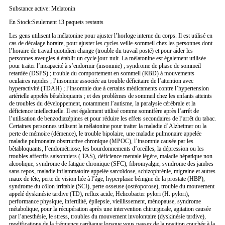
Substance active: Melatonin
En Stock:Seulement 13 paquets restants
Les gens utilisent la mélatonine pour ajuster l’horloge interne du corps. Il est utilisé en
cas de décalage horaire, pour ajuster les cycles veille-sommeil chez les personnes dont
l’horaire de travail quotidien change (trouble du travail posté) et pour aider les
personnes aveugles à établir un cycle jour-nuit. La mélatonine est également utilisée
pour traiter l’incapacité à s’endormir (insomnie) ; syndrome de phase de sommeil
retardée (DSPS) ; trouble du comportement en sommeil (RBD) à mouvements
oculaires rapides ; l’insomnie associée au trouble déficitaire de l’attention avec
hyperactivité (TDAH) ; l’insomnie due à certains médicaments contre l’hypertension
artérielle appelés bêtabloquants ; et des problèmes de sommeil chez les enfants atteints
de troubles du développement, notamment l’autisme, la paralysie cérébrale et la
déficience intellectuelle. Il est également utilisé comme somnifère après l’arrêt de
l’utilisation de benzodiazépines et pour réduire les effets secondaires de l’arrêt du tabac.
Certaines personnes utilisent la mélatonine pour traiter la maladie d’Alzheimer ou la
perte de mémoire (démence), le trouble bipolaire, une maladie pulmonaire appelée
maladie pulmonaire obstructive chronique (MPOC), l’insomnie causée par les
bêtabloquants, l’endométriose, les bourdonnements d’oreilles, la dépression ou les
troubles affectifs saisonniers ( TAS), déficience mentale légère, maladie hépatique non
alcoolique, syndrome de fatigue chronique (SFC), fibromyalgie, syndrome des jambes
sans repos, maladie inflammatoire appelée sarcoïdose, schizophrénie, migraine et autres
maux de tête, perte de vision liée à l’âge, hyperplasie bénigne de la prostate (HBP),
syndrome du côlon irritable (SCI), perte osseuse (ostéoporose), trouble du mouvement
appelé dyskinésie tardive (TD), reflux acide, Helicobacter pylori (H. pylori),
performance physique, infertilité, épilepsie, vieillissement, ménopause, syndrome
métabolique, pour la récupération après une intervention chirurgicale, agitation causée
par l’anesthésie, le stress, troubles du mouvement involontaire (dyskinésie tardive),
modifications de la fréquence cardiaque lorsque vous passez de la position couchée à la