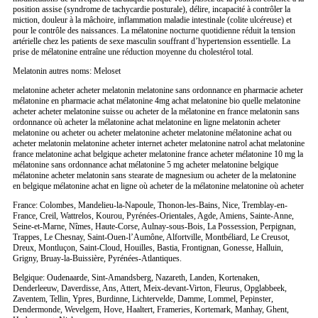
position assise (syndrome de tachycardie posturale), délire, incapacité à contrôler la
miction, douleur à la mâchoire, inflammation maladie intestinale (colite ulcéreuse) et
pour le contrôle des naissances. La mélatonine nocturne quotidienne réduit la tension
artérielle chez les patients de sexe masculin souffrant d’hypertension essentielle. La
prise de mélatonine entraîne une réduction moyenne du cholestérol total.
Melatonin autres noms: Meloset
melatonine acheter acheter melatonin melatonine sans ordonnance en pharmacie acheter
mélatonine en pharmacie achat mélatonine 4mg achat melatonine bio quelle melatonine
acheter acheter melatonine suisse ou acheter de la mélatonine en france melatonin sans
ordonnance où acheter la mélatonine achat melatonine en ligne melatonin acheter
melatonine ou acheter ou acheter melatonine acheter melatonine mélatonine achat ou
acheter melatonin melatonine acheter internet acheter melatonine natrol achat melatonine
france melatonine achat belgique acheter melatonine france acheter mélatonine 10 mg la
mélatonine sans ordonnance achat mélatonine 5 mg acheter melatonine belgique
mélatonine acheter melatonin sans stearate de magnesium ou acheter de la melatonine
en belgique mélatonine achat en ligne où acheter de la mélatonine melatonine où acheter
France: Colombes, Mandelieu-la-Napoule, Thonon-les-Bains, Nice, Tremblay-en-
France, Creil, Wattrelos, Kourou, Pyrénées-Orientales, Agde, Amiens, Sainte-Anne,
Seine-et-Marne, Nîmes, Haute-Corse, Aulnay-sous-Bois, La Possession, Perpignan,
Trappes, Le Chesnay, Saint-Ouen-l’Aumône, Alfortville, Montbéliard, Le Creusot,
Dreux, Montluçon, Saint-Cloud, Houilles, Bastia, Frontignan, Gonesse, Halluin,
Grigny, Bruay-la-Buissière, Pyrénées-Atlantiques.
Belgique: Oudenaarde, Sint-Amandsberg, Nazareth, Landen, Kortenaken,
Denderleeuw, Daverdisse, Ans, Attert, Meix-devant-Virton, Fleurus, Opglabbeek,
Zaventem, Tellin, Ypres, Burdinne, Lichtervelde, Damme, Lommel, Pepinster,
Dendermonde, Wevelgem, Hove, Haaltert, Frameries, Kortemark, Manhay, Ghent,