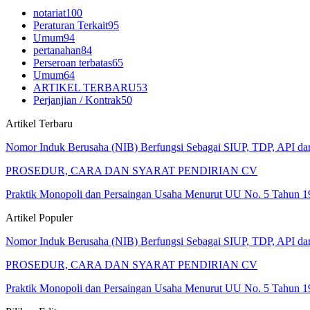
notariat
100
Peraturan Terkait
95
Umum
94
pertanahan
84
Perseroan terbatas
65
Umum
64
ARTIKEL TERBARU
53
Perjanjian / Kontrak
50
Artikel Terbaru
Nomor Induk Berusaha (NIB) Berfungsi Sebagai SIUP, TDP, API d
PROSEDUR, CARA DAN SYARAT PENDIRIAN CV
Praktik Monopoli dan Persaingan Usaha Menurut UU No. 5 Tahun 1
Artikel Populer
Nomor Induk Berusaha (NIB) Berfungsi Sebagai SIUP, TDP, API d
PROSEDUR, CARA DAN SYARAT PENDIRIAN CV
Praktik Monopoli dan Persaingan Usaha Menurut UU No. 5 Tahun 1