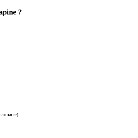
apine ?
harmacie)