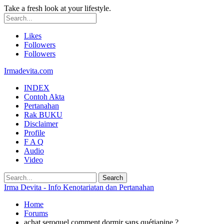
Take a fresh look at your lifestyle.
Likes
Followers
Followers
Irmadevita.com
INDEX
Contoh Akta
Pertanahan
Rak BUKU
Disclaimer
Profile
F A Q
Audio
Video
Irma Devita - Info Kenotariatan dan Pertanahan
Home
Forums
achat seroquel comment dormir sans quétiapine ?