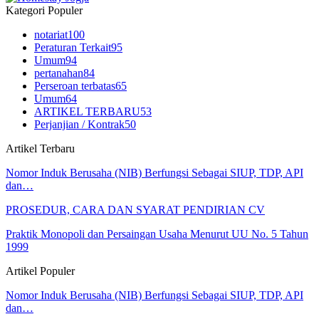
Kategori Populer
notariat
100
Peraturan Terkait
95
Umum
94
pertanahan
84
Perseroan terbatas
65
Umum
64
ARTIKEL TERBARU
53
Perjanjian / Kontrak
50
Artikel Terbaru
Nomor Induk Berusaha (NIB) Berfungsi Sebagai SIUP, TDP, API
dan…
PROSEDUR, CARA DAN SYARAT PENDIRIAN CV
Praktik Monopoli dan Persaingan Usaha Menurut UU No. 5 Tahun
1999
Artikel Populer
Nomor Induk Berusaha (NIB) Berfungsi Sebagai SIUP, TDP, API
dan…