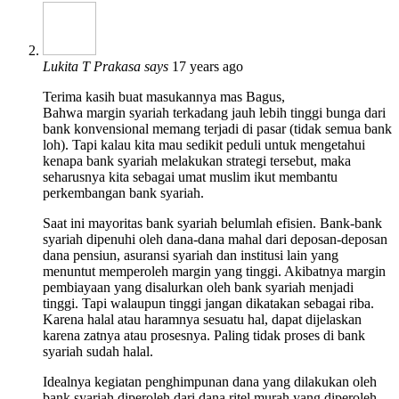
Lukita T Prakasa
says
17 years ago
Terima kasih buat masukannya mas Bagus,
Bahwa margin syariah terkadang jauh lebih tinggi bunga dari
bank konvensional memang terjadi di pasar (tidak semua bank
loh). Tapi kalau kita mau sedikit peduli untuk mengetahui
kenapa bank syariah melakukan strategi tersebut, maka
seharusnya kita sebagai umat muslim ikut membantu
perkembangan bank syariah.
Saat ini mayoritas bank syariah belumlah efisien. Bank-bank
syariah dipenuhi oleh dana-dana mahal dari deposan-deposan
dana pensiun, asuransi syariah dan institusi lain yang
menuntut memperoleh margin yang tinggi. Akibatnya margin
pembiayaan yang disalurkan oleh bank syariah menjadi
tinggi. Tapi walaupun tinggi jangan dikatakan sebagai riba.
Karena halal atau haramnya sesuatu hal, dapat dijelaskan
karena zatnya atau prosesnya. Paling tidak proses di bank
syariah sudah halal.
Idealnya kegiatan penghimpunan dana yang dilakukan oleh
bank syariah diperoleh dari dana ritel murah yang diperoleh