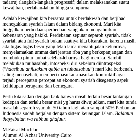
tadarruj (langkah-langkah progressif) dalam melaksanakan suatu
kewajiban, perlahan-lahan hingga sempurna.
Adalah kewajiban kita bersama untuk berdakwah dan berjihad
menegakkan syariah Islam dalam bidang ekonomi. Mari kita
tinggalkan perbedaan-perbedaan yang akan mengaburkan
kebenaran yang hakiki. Perdebatan seputar separoh syariah, tidak
syariah atau full syariah bukan saatnya kita bicarakan, karena masih
ada tugas-tugas besar yang telah lama menanti jalan keluarnya,
menyelamatkan ummat dari jeratan riba yang berkepanjangan dan
membuka pintu taubat selebar-lebarnya bagi mereka. Sambil
melakukan muhasabah, intospeksi diri sebelum diintrospeksi
(“
haasibuu anfusakum qabla an tuhaasabuu
”) mari kita berbenah,
saling menasehati, memberi masukan-masukan kontruktif agar
terjadi percepatan-percepat an ekonomi syariah disegenap aspek
kehidupan beragama dan bernegara.
Perlu kita sadari dengan baik bahwa masih terlalu besar tantangan
kedepan dan terlalu besar misi yg harus diwujudkan, mari kita tunda
masalah separoh syariah, 50 tahun lagi, atau sampai 50% Perbankan
Indonesia sudah berjalan dengan sistem keuangan Islam.
Baldatun
thayyibatun wa rabbun ghafuur.
M.Faisal Muchtar
Alumni Al-Azhar University-Cairo