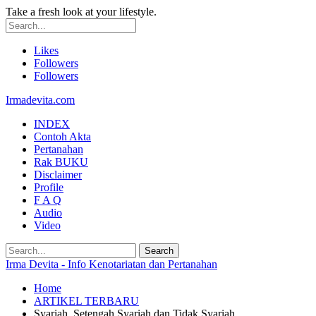
Take a fresh look at your lifestyle.
Likes
Followers
Followers
Irmadevita.com
INDEX
Contoh Akta
Pertanahan
Rak BUKU
Disclaimer
Profile
F A Q
Audio
Video
Irma Devita - Info Kenotariatan dan Pertanahan
Home
ARTIKEL TERBARU
Syariah, Setengah Syariah dan Tidak Syariah