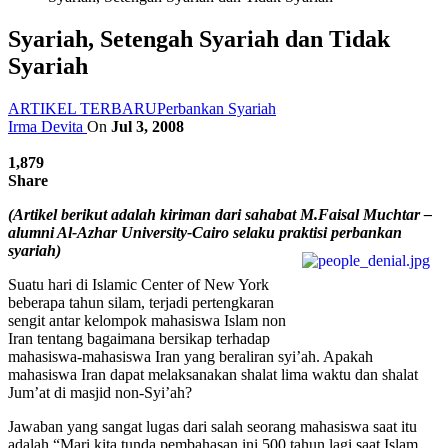
Syariah, Setengah Syariah dan Tidak
Syariah
ARTIKEL TERBARU
Perbankan Syariah
Irma Devita
On
Jul 3, 2008
1,879
Share
(Artikel berikut adalah kiriman dari sahabat M.Faisal Muchtar –
alumni Al-Azhar University-Cairo selaku praktisi perbankan
syariah)
Suatu hari di Islamic Center of New York
beberapa tahun silam, terjadi pertengkaran
sengit antar kelompok mahasiswa Islam non
Iran tentang bagaimana bersikap terhadap
mahasiswa-mahasiswa Iran yang beraliran syi’ah. Apakah
mahasiswa Iran dapat melaksanakan shalat lima waktu dan shalat
Jum’at di masjid non-Syi’ah?
Jawaban yang sangat lugas dari salah seorang mahasiswa saat itu
adalah “Mari kita tunda pembahasan ini 500 tahun lagi saat Islam