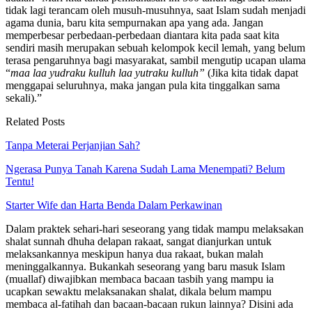
tidak lagi terancam oleh musuh-musuhnya, saat Islam sudah menjadi
agama dunia, baru kita sempurnakan apa yang ada. Jangan
memperbesar perbedaan-perbedaan diantara kita pada saat kita
sendiri masih merupakan sebuah kelompok kecil lemah, yang belum
terasa pengaruhnya bagi masyarakat, sambil mengutip ucapan ulama
“
maa laa yudraku kulluh laa yutraku kulluh”
(Jika kita tidak dapat
menggapai seluruhnya, maka jangan pula kita tinggalkan sama
sekali).”
Related Posts
Tanpa Meterai Perjanjian Sah?
Ngerasa Punya Tanah Karena Sudah Lama Menempati? Belum
Tentu!
Starter Wife dan Harta Benda Dalam Perkawinan
Dalam praktek sehari-hari seseorang yang tidak mampu melaksakan
shalat sunnah dhuha delapan rakaat, sangat dianjurkan untuk
melaksankannya meskipun hanya dua rakaat, bukan malah
meninggalkannya. Bukankah seseorang yang baru masuk Islam
(muallaf) diwajibkan membaca bacaan tasbih yang mampu ia
ucapkan sewaktu melaksanakan shalat, dikala belum mampu
membaca al-fatihah dan bacaan-bacaan rukun lainnya? Disini ada