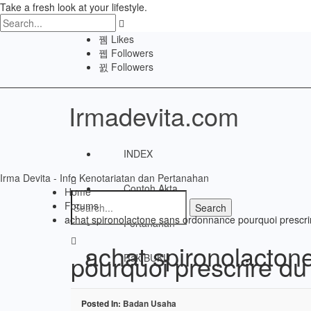
Take a fresh look at your lifestyle.
Likes
Followers
Followers
Irmadevita.com
INDEX
Irma Devita - Info Kenotariatan dan Pertanahan
Contoh Akta
Home
Forums
achat spironolactone sans ordonnance pourquoi prescri
Pertanahan
achat spironolacto
pourquoi prescrire du
Rak BUKU
Disclaimer
Posted In:
Badan Usaha