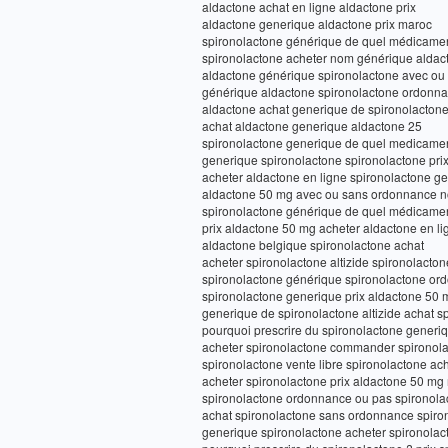
aldactone achat en ligne aldactone prix
aldactone generique aldactone prix maroc
spironolactone générique de quel médicamen
spironolactone acheter nom générique aldac
aldactone générique spironolactone avec o
générique aldactone spironolactone ordonn
aldactone achat generique de spironolactone 
achat aldactone generique aldactone 25
spironolactone generique de quel medicame
generique spironolactone spironolactone pri
acheter aldactone en ligne spironolactone 
aldactone 50 mg avec ou sans ordonnance n
spironolactone générique de quel médicame
prix aldactone 50 mg acheter aldactone en li
aldactone belgique spironolactone achat
acheter spironolactone altizide spironolacto
spironolactone générique spironolactone or
spironolactone generique prix aldactone 50
generique de spironolactone altizide achat s
pourquoi prescrire du spironolactone generi
acheter spironolactone commander spironol
spironolactone vente libre spironolactone ac
acheter spironolactone prix aldactone 50 mg
spironolactone ordonnance ou pas spironol
achat spironolactone sans ordonnance spiron
generique spironolactone acheter spironolact