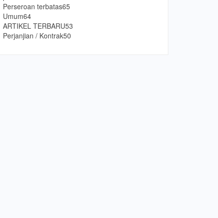
Perseroan terbatas
65
Umum
64
ARTIKEL TERBARU
53
Perjanjian / Kontrak
50