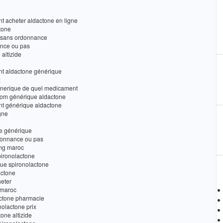
t acheter aldactone en ligne
tone
u sans ordonnance
ance ou pas
altizide
nt aldactone générique
x
generique de quel medicament
om générique aldactone
nt générique aldactone
gne
ne générique
donnance ou pas
 mg maroc
pironolactone
que spironolactone
actone
heter
 maroc
actone pharmacie
olactone prix
one altizide