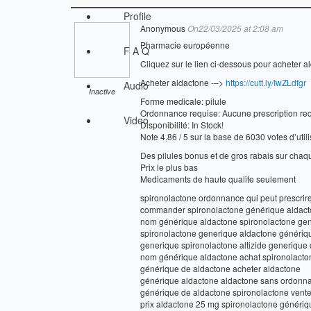
Profile
Anonymous
On22/03/2025 at 2:08 am
Pharmacie européenne
F A Q
Cliquez sur le lien ci-dessous pour acheter a
Acheter aldactone -–>
https://cutt.ly/IwZLdfgr
Audio
Inactive
Forme medicale: pilule
Ordonnance requise: Aucune prescription re
Video
Disponibilité: In Stock!
Note 4,86 / 5 sur la base de 6030 votes d’util
Des pilules bonus et de gros rabais sur ch
Prix le plus bas
Medicaments de haute qualite seulement
spironolactone ordonnance qui peut prescrir
commander spironolactone générique aldac
nom générique aldactone spironolactone ge
spironolactone generique aldactone génériq
generique spironolactone altizide generique 
nom générique aldactone achat spironolact
générique de aldactone acheter aldactone
générique aldactone aldactone sans ordonn
générique de aldactone spironolactone vente
prix aldactone 25 mg spironolactone génériq