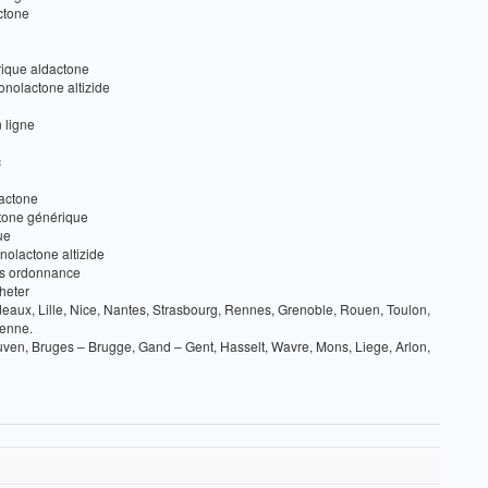
ctone
ique aldactone
onolactone altizide
 ligne
c
lactone
ctone générique
ue
olactone altizide
ns ordonnance
heter
rdeaux, Lille, Nice, Nantes, Strasbourg, Rennes, Grenoble, Rouen, Toulon,
ienne.
ven, Bruges – Brugge, Gand – Gent, Hasselt, Wavre, Mons, Liege, Arlon,