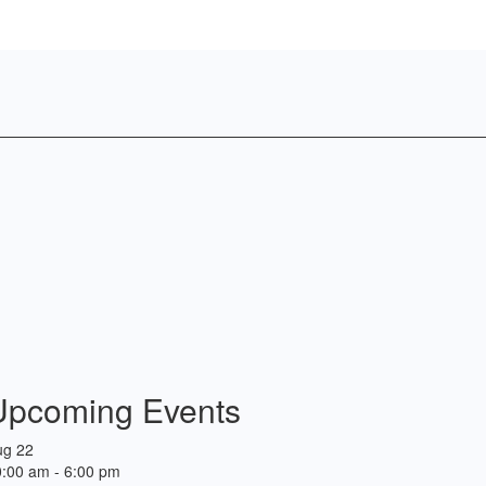
Upcoming Events
ug
22
0:00 am
-
6:00 pm