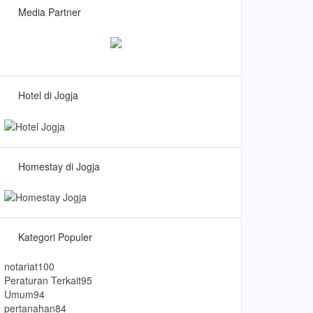
Media Partner
Hotel di Jogja
Homestay di Jogja
Kategori Populer
notariat
100
Peraturan Terkait
95
Umum
94
pertanahan
84