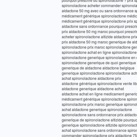
pourquoi prescrire du spironolactone ? prix 
spironolactone acheter commander spironol
aldactone 50 mg avec ou sans ordonnance sp
médicament générique spironolactone médic
médicament générique spironolactone prix s
aldactone sans ordonnance pourquoi prescrir
prix aldactone 50 mg maroc pourquoi prescri
acheter spironolactone altizide aldactone pri
prix aldactone 50 mg maroc generique de al
spironolactone prix maroc spironolactone ge
spironolactone achat en ligne spironolactone 
spironolactone generique spironolactone en
spironolactone generique de quoi generique 
generique de aldactone aldactone belgique
generique spironolactone spironolactone ach
achat spironolactone aldactone prix
aldactone générique spironolactone vente lib
aldactone generique aldactone achat
aldactone achat en ligne medicament generi
médicament générique spironolactone spiron
spironolactone prix maroc generique spironol
achat aldactone generique spironolactone
spironolactone sans ordonnance prix aldact
generique de spironolactone altizide pourquo
generique spironolactone altizide spironolac
achat spironolactone sans ordonnance spir
commander spironolactone prix aldactone 7