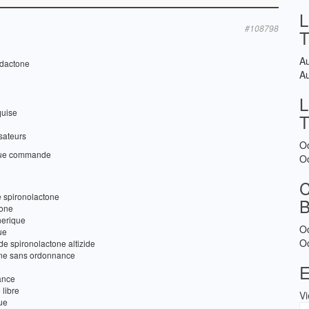
L
#108798
A
ldactone
A
L
quise
isateurs
O
aque commande
O
e spironolactone
tone
nerique
O
ue
O
de spironolactone altizide
one sans ordonnance
E
ance
 libre
V
ue