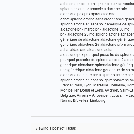
acheter aldactone en ligne acheter spironola
spironolactone pharmacie aldactone prix
aldactone prix prix spironolactone
achat spironolactone sans ordonnance gener
spironolactone en español generique de spir
aldactone prix maroc prix aldactone 50 mg
prix aldactone 25 mg spironolactone achat en
générique de aldactone aldactone générique
generique aldactone 25 aldactone prix maro
achat aldactone aldactone achat
aldactone prix pourquoi prescrire du spirono
pourquoi prescrire du spironolactone ? alda
generique aldactone spironolactone génériq
nom générique aldactone generique de spiron
aldactone belgique achat spironolactone sa
spironolactone en español spironolactone ac
France: Paris, Lyon, Marseille, Toulouse, Bo
Montpellier, Douai et Lens, Avignon, Saint-Et
Belgique: Anvers – Antwerpen, Louvain – Leu
Namur, Bruxelles, Limbourg.
Viewing 1 post (of 1 total)