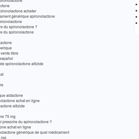
spironolactone
actone
ironolactone acheter
ament générique spironolactone
pironolactone
e du spironolactone ?
re du spironolactone
x
dactone
nerique
vente libre
 español
de spironolactone altizide
at
re
que aldactone
olactone achat en ligne
actone altizide
one 75 mg
i prescrire du spironolactone ?
tone achat en ligne
onolactone générique de quel médicament
5 mg