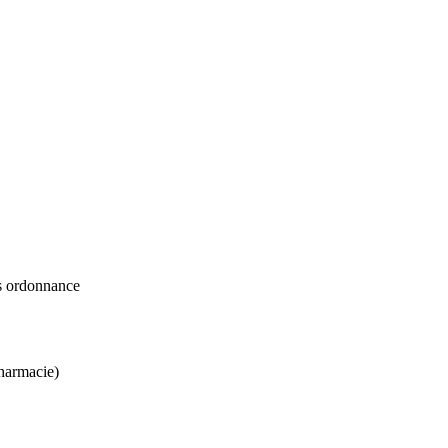
ns ordonnance
harmacie)