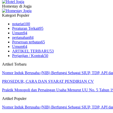
Homestay di Jogja
Kategori Populer
notariat
100
Peraturan Terkait
95
Umum
94
pertanahan
84
Perseroan terbatas
65
Umum
64
ARTIKEL TERBARU
53
Perjanjian / Kontrak
50
Artikel Terbaru
Nomor Induk Berusaha (NIB) Berfungsi Sebagai SIUP, TDP, API d
PROSEDUR, CARA DAN SYARAT PENDIRIAN CV
Praktik Monopoli dan Persaingan Usaha Menurut UU No. 5 Tahun 1
Artikel Populer
Nomor Induk Berusaha (NIB) Berfungsi Sebagai SIUP, TDP, API d