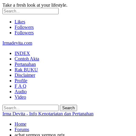
Take a fresh look at your lifestyle.
Likes
Followers
Followers
Irmadevita.com
INDEX
Contoh Akta
Pertanahan
Rak BUKU
Disclaimer
Profile
F A Q
Audio
Video
Irma Devita - Info Kenotariatan dan Pertanahan
Home
Forums
achat vermox vermox prix