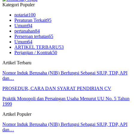
Kategori Populer
notariat
100
Peraturan Terkait
95
Umum
94
pertanahan
84
Perseroan terbatas
65
Umum
64
ARTIKEL TERBARU
53
Perjanjian / Kontrak
50
Artikel Terbaru
Nomor Induk Berusaha (NIB) Berfungsi Sebagai SIUP, TDP, API
dan…
PROSEDUR, CARA DAN SYARAT PENDIRIAN CV
Praktik Monopoli dan Persaingan Usaha Menurut UU No. 5 Tahun
1999
Artikel Populer
Nomor Induk Berusaha (NIB) Berfungsi Sebagai SIUP, TDP, API
dan…