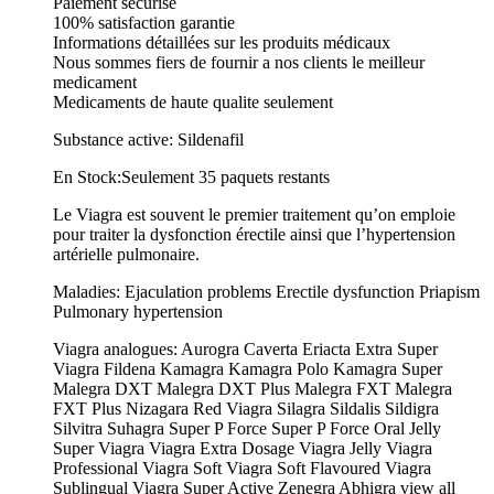
Paiement securise
100% satisfaction garantie
Informations détaillées sur les produits médicaux
Nous sommes fiers de fournir a nos clients le meilleur
medicament
Medicaments de haute qualite seulement
Substance active: Sildenafil
En Stock:Seulement 35 paquets restants
Le Viagra est souvent le premier traitement qu’on emploie
pour traiter la dysfonction érectile ainsi que l’hypertension
artérielle pulmonaire.
Maladies: Ejaculation problems Erectile dysfunction Priapism
Pulmonary hypertension
Viagra analogues: Aurogra Caverta Eriacta Extra Super
Viagra Fildena Kamagra Kamagra Polo Kamagra Super
Malegra DXT Malegra DXT Plus Malegra FXT Malegra
FXT Plus Nizagara Red Viagra Silagra Sildalis Sildigra
Silvitra Suhagra Super P Force Super P Force Oral Jelly
Super Viagra Viagra Extra Dosage Viagra Jelly Viagra
Professional Viagra Soft Viagra Soft Flavoured Viagra
Sublingual Viagra Super Active Zenegra Abhigra view all