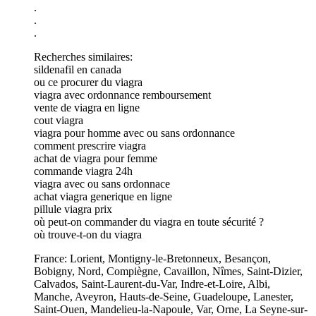
.
.
.
Recherches similaires:
sildenafil en canada
ou ce procurer du viagra
viagra avec ordonnance remboursement
vente de viagra en ligne
cout viagra
viagra pour homme avec ou sans ordonnance
comment prescrire viagra
achat de viagra pour femme
commande viagra 24h
viagra avec ou sans ordonnace
achat viagra generique en ligne
pillule viagra prix
où peut-on commander du viagra en toute sécurité ?
où trouve-t-on du viagra
France: Lorient, Montigny-le-Bretonneux, Besançon,
Bobigny, Nord, Compiègne, Cavaillon, Nîmes, Saint-Dizier,
Calvados, Saint-Laurent-du-Var, Indre-et-Loire, Albi,
Manche, Aveyron, Hauts-de-Seine, Guadeloupe, Lanester,
Saint-Ouen, Mandelieu-la-Napoule, Var, Orne, La Seyne-sur-