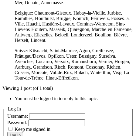
Mer, Denain, Annemasse.
Belgique: Chaumont-Gistoux, Habay-la-Vieille, Jurbise,
Ramillies, Houthulst, Brugge, Kontich, Péruwelz, Fosses-la-
Ville, Haacht, Hastière-Lavaux, Comines-Warneton, Sint-
Lievens-Houtem, Maaseik, Quaregnon, Marche-en-Famenne,
Antwerp, Ellezelles, Beloeil, Londerzeel, Bouillon, Bièvre,
Herselt, Lincent.
Suisse: Küsnacht, Saint-Maurice, Agno, Greifensee,
Prättigau/Davos, Opfikon, Uster, Bussigny, Surselva,
Avenches, Locarno, Versoix, Romanshorn, Vernier, Horgen,
Aarburg, Grandson, Risch, Romont, Cossonay, Riehen,
Crissier, Morcote, Val-de-Ruz, Bülach, Winterthur, Visp, La
Tour-de-Trême, Illnau-Effretikon.
Viewing 1 post (of 1 total)
You must be logged in to reply to this topic.
Log In
Username:
Password:
Keep me signed in
Log In