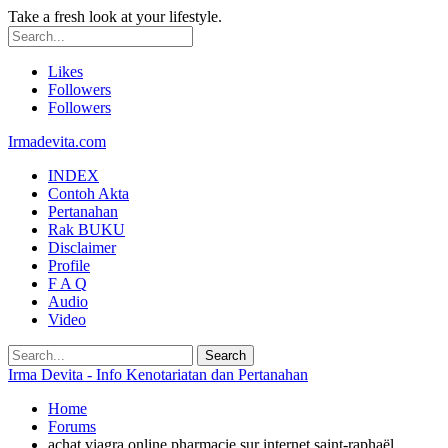
Take a fresh look at your lifestyle.
Likes
Followers
Followers
Irmadevita.com
INDEX
Contoh Akta
Pertanahan
Rak BUKU
Disclaimer
Profile
F A Q
Audio
Video
Irma Devita - Info Kenotariatan dan Pertanahan
Home
Forums
achat viagra online pharmacie sur internet saint-raphaël