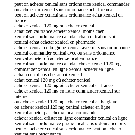
peut on acheter xenical sans ordonnance xenical commander
où acheter du xenical sans ordonnance achat xenical
peut on acheter xenical sans ordonnance achat xenical en
france
acheter xenical 120 mg ou acheter xenical
achat xenical france acheter xenical moins cher
xenical sans ordonnance canada achat xenical orlistat
xenical achat acheter xenical en pharmacie
acheter xenical en belgique xenical avec ou sans ordonnance
xenical commander xenical avec ou sans ordonnance
xenical acheter où acheter xenical en france
xenical sans ordonnance canada acheter xenical 120 mg
commander xenical en ligne xenical acheter en ligne
achat xenical pas cher achat xenical
achat xenical 120 mg où acheter xenical
acheter xenical 120 mg où acheter xenical en france
acheter xenical 120 mg en ligne commander xenical sur
internet
ou acheter xenical 120 mg acheter xenical en belgique
ou acheter xenical 120 mg xenical acheter en ligne
xenical acheter pas cher xenical commander
acheter xenical orlistat en ligne commander xenical en ligne
xenical sans ordonnance prix xenical sans ordonnance prix
peut on acheter xenical sans ordonnance peut on acheter
xenical sans ordonnance