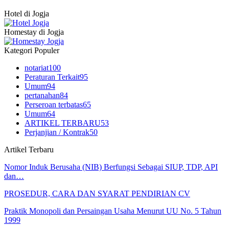
Hotel di Jogja
Homestay di Jogja
Kategori Populer
notariat
100
Peraturan Terkait
95
Umum
94
pertanahan
84
Perseroan terbatas
65
Umum
64
ARTIKEL TERBARU
53
Perjanjian / Kontrak
50
Artikel Terbaru
Nomor Induk Berusaha (NIB) Berfungsi Sebagai SIUP, TDP, API
dan…
PROSEDUR, CARA DAN SYARAT PENDIRIAN CV
Praktik Monopoli dan Persaingan Usaha Menurut UU No. 5 Tahun
1999