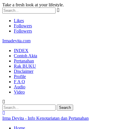
Take a fresh look at your lifestyle.
Likes
Followers
Followers
Irmadevita.com
INDEX
Contoh Akta
Pertanahan
Rak BUKU
Disclaimer
Profile
F A Q
Audio
Video
Irma Devita - Info Kenotariatan dan Pertanahan
Home