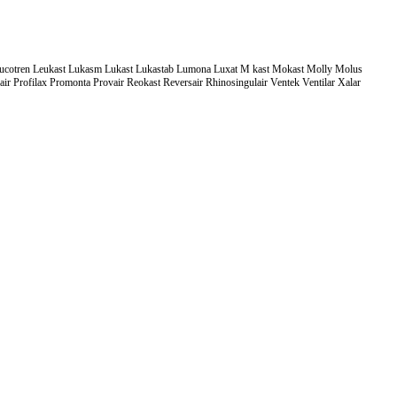
 Leucotren Leukast Lukasm Lukast Lukastab Lumona Luxat M kast Mokast Molly Molus
ofilax Promonta Provair Reokast Reversair Rhinosingulair Ventek Ventilar Xalar