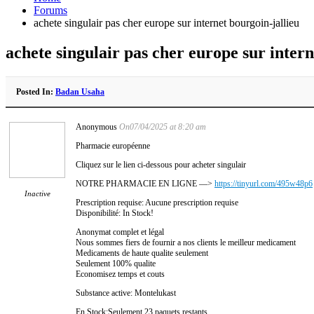
Forums
achete singulair pas cher europe sur internet bourgoin-jallieu
achete singulair pas cher europe sur intern
Posted In:
Badan Usaha
Anonymous
On07/04/2025 at 8:20 am
Pharmacie européenne
Cliquez sur le lien ci-dessous pour acheter singulair
NOTRE PHARMACIE EN LIGNE —>
https://tinyurl.com/495w48p6
Inactive
Prescription requise: Aucune prescription requise
Disponibilité: In Stock!
Anonymat complet et légal
Nous sommes fiers de fournir a nos clients le meilleur medicament
Medicaments de haute qualite seulement
Seulement 100% qualite
Economisez temps et couts
Substance active: Montelukast
En Stock:Seulement 23 paquets restants