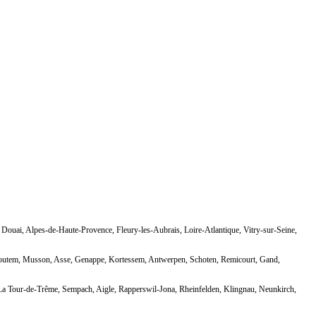
Douai, Alpes-de-Haute-Provence, Fleury-les-Aubrais, Loire-Atlantique, Vitry-sur-Seine,
shoutem, Musson, Asse, Genappe, Kortessem, Antwerpen, Schoten, Remicourt, Gand,
e, La Tour-de-Trême, Sempach, Aigle, Rapperswil-Jona, Rheinfelden, Klingnau, Neunkirch,