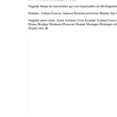
Singulair bloque les leucotriènes qui sont responsables du développement 
Maladies: Asthma Exercise–Induced Bronchoconstriction Rhinitis Hay 
Singulair autres noms: Aeron Airlukast Airon Asmalair Asmenol Aste
Monas Monkast Monkasta Monocast Montair Montegen Montegen orifarm
Zespira view all
.
.
.
.
.
.
.
.
.
.
.
.
.
.
.
.
.
.
.
.
.