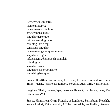
.
.
.
.
.
Recherches similaires:
montelukast prix
montelukast vente libre
acheter montelukast
singulair generique
médicament singulaire
prix singulair 5 mg
generique singulair
montelukast generique singulair
singulair en ligne
médicament générique du singulair
prix singulair
singulair france
singulair sans ordonnance
singulair générique
France: Bas-Rhin, Romainville, Le Gosier, Le Perreux-sur-Marne, Lunel
Thiais, Vienne, Nièvre, Le Tampon, Bergerac, Alès, Orly, Villemomble, M
Belgique: Thuin, Faimes, Spa, Leuze-en-Hainaut, Hemiksem, Lens, Me
Estinnes-au-Val.
Suisse: Hinterrhein, Olten, Pratteln, Le Landeron, Steffisburg, Neuchâ
Vevey, Urdorf, Münchenstein, Affoltern am Albis, Wallisellen, Geneva.