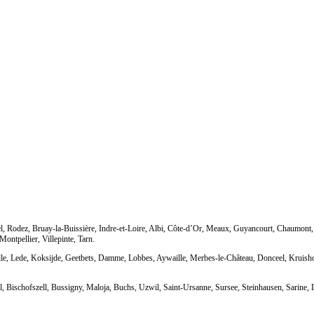
, Rodez, Bruay-la-Buissière, Indre-et-Loire, Albi, Côte-d’Or, Meaux, Guyancourt, Chaumont, 
ontpellier, Villepinte, Tarn.
lle, Lede, Koksijde, Geetbets, Damme, Lobbes, Aywaille, Merbes-le-Château, Donceel, Krui
tel, Bischofszell, Bussigny, Maloja, Buchs, Uzwil, Saint-Ursanne, Sursee, Steinhausen, Sarin