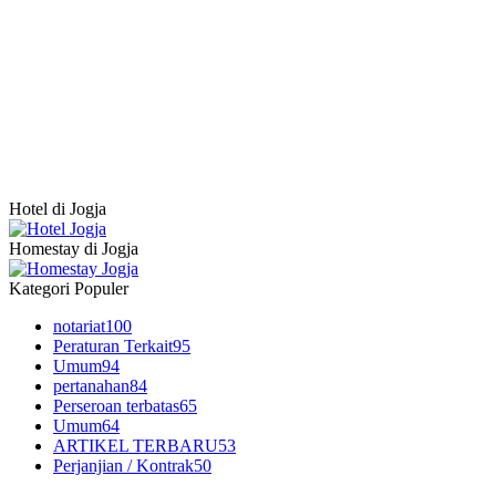
Hotel di Jogja
Homestay di Jogja
Kategori Populer
notariat
100
Peraturan Terkait
95
Umum
94
pertanahan
84
Perseroan terbatas
65
Umum
64
ARTIKEL TERBARU
53
Perjanjian / Kontrak
50