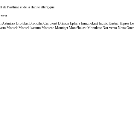
de l’asthme et de la rhinite allergique.
Fever
con Astmirex Brolukat Brondilat Cerrokast Drimon Ephyra Inmunokast Inuvic Kastair Kipres
 Montek Montelukastum Montene Montiget Montélukast Monukast Nor vento Notta Onceair Pr