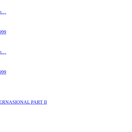
an…
999
an…
999
RNASIONAL PART II