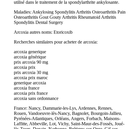
utilisé dans le traitement de la spondylarthrite ankylosante.
Maladies: Ankylosing Spondylitis Arthritis Osteoarthritis Pain
Osteoarthritis Gout Gouty Arthritis Rheumatoid Arthritis
Spondylitis Dental Surgery
Arcoxia autres noms: Etoricoxib
Recherches similaires pour acheter de arcoxia:
arcoxia generique
arcoxia générique
prix arcoxia 90 mg
arcoxia prix
prix arcoxia 30 mg
arcoxia prix maroc
generique arcoxia
arcoxia france
arcoxia prix france
arcoxia sans ordonnance
France: Nancy, Dammarie-les-Lys, Ardennes, Rennes,
Rouen, Vandoeuvre-lès-Nancy, Bagnolet, Bourgoin-Jallieu,
Pyrénées-Atlantiques, Orléans, Angers, Forbach, Maisons-
Laffitte, Abbeville, Lot, Vichy, Saint-Maur-des-Fossés, Joué-
lès-Tours, Denain, Narbonne, Brétigny-sur-Orge, Gif-sur-