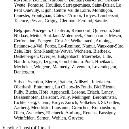
Yvette, Pontoise, Houilles, Sarreguemines, Saint-Dizier, Le
Petit-Quevilly, Dijon, Centre-Val de Loire, Montluçon,
Lanester, Frontignan, Côtes-d’Armor, Troyes, Lambersart,
Talence, Pessac, Grigny, Clermont-Ferrand, Savoie.
Belgique: Anzegem, Charleroi, Remicourt, Quiévrain, Sint-
Niklaas, Mettet, Sint-Jans-Molenbeek, Oudenaarde, Mesen,
Cerfontaine, Edegem, Crisnée, Welkenraedt, Antoing,
Estinnes-au-Val, Forest, Lo-Reninge, Namur, Vaux-sur-Sûre,
Zele, Ittre, Sint-Katelijne-Waver, Wichelen, Bierbeek,
Destelbergen, Overijse, Butgenbach, Moerbeke, Lille,
Nandrin, Engis, Izegem, Comblain-au-Pont, Hoeilaart,
Mechelen, Wingene, Malmédy, Zaventem, Lovendegem,
Dentergem.
Suisse: Yverdon, Sierre, Pratteln, Adliswil, Interlaken-
Oberhasli, Entremont, La Chaux-de-Fonds, Biel/Bienne,
Pully, Buchs, Höfe, Appenzell, Losone, Erlach, Lancy,
Diessenhofen, Dielsdorf, Prilly, Mellingen, Beromünster,
Lichtensteig, Cham, Broye, Zürich, Volketswil, St. Gallen,
Aarberg, Mendrisio, Lausanne, Grenchen, Romanshorn,
Olten, Avenches, Rheineck, Aarburg, Renens, Bussigny,
Weinfelden, Sarnen, Wohlen, Gruyère.
Viewing 1 post (of 1 total)