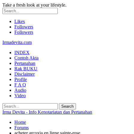
Take a fresh look at your lifestyle.
Likes
Followers
Followers
Irmadevita.com
INDEX
Contoh Akta
Pertanahan
Rak BUKU
Disclaimer
Profile
F A Q
Audio
Video
Irma Devita - Info Kenotariatan dan Pertanahan
Home
Forums
acheter arcoxia en ligne sainte-rose