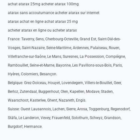
achat atarax 25mg acheter atarax 100mg
atarax sans accoutumance acheter atarax sur internet
atarax achat en ligne achat atarax 25 mg
acheter atarax en ligne ou acheter atarax
France: Taverny, Sens, Cherbourg-Octeville, Grand Est, Saint-Dié-des-
Vosges, Saint-Nazaire, Seine-Maritime, Ardennes, Palaiseau, Rouen,
Villefranche-sur-Saône, Le Mans, Suresnes, La Possession, Compiègne,
Rambouillet, Seine-et-Marne, Bayonne, Les Pavillons-sous-Bois, Paris,
Hyères, Colomiers, Besançon.
Belgique: Grez-Doiceau, Houyet, Lovendegem, Villers-le-Bouillet, Geer,
Berloz, Zutendaal, Buggenhout, Olen, Kapellen, Modave, Staden,
Waarschoot, Kasterlee, Ghent, Nazareth, Engis.
Suisse: Ouest Lausannois, Lachen, Sierre, Arosa, Toggenburg, Regensdorf,
Stäfa, Le Landeron, Vevey, Frauenfeld, Solothurn, Schwyz, Grandson,
Burgdorf, Hermance.