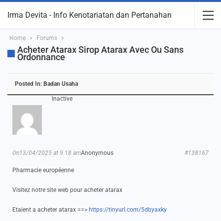
Irma Devita - Info Kenotariatan dan Pertanahan
Home
Forums
Acheter Atarax Sirop Atarax Avec Ou Sans
Ordonnance
Posted In:
Badan Usaha
Inactive
On13/04/2025 at 9:18 am
Anonymous
#138167
Pharmacie européenne
Visitez notre site web pour acheter atarax
Etaient a acheter atarax ==>
https://tinyurl.com/5dbyaxky