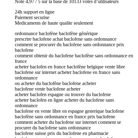
Note 4,97 / 5 sur la base de 10133 votes d’utilisateurs
24h support en ligne
Paiement securise
Medicaments de haute qualite seulement
ordonnance baclofène baclofène générique
prescrire baclofene achat baclofene sans ordonnance
comment se procurer du baclofene sans ordonnance prix
baclofene
comment obtenir du baclofene baclofène sans ordonnance en
france
acheter baclofen en france baclofène belgique vente libre
baclofene sur internet acheter baclofene en france sans
ordonnance
ou acheter du baclofène baclofene acheter
baclofene vente baclofene acheter
acheter baclofen espagne ou trouver du baclofene
acheter baclofen en ligne acheter du baclofene sans
ordonnance
baclofene en vente libre en espagne generique baclofene
baclofène sans ordonnance en france prix baclofene
comment acheter du baclofene sur internet comment se
procurer du baclofene sans ordonnance
baclofene suisse prix du baclofene en pharmacie