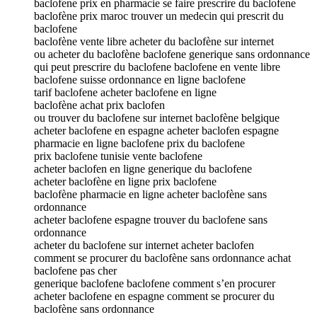
baclofene prix en pharmacie se faire prescrire du baclofene
baclofène prix maroc trouver un medecin qui prescrit du
baclofene
baclofène vente libre acheter du baclofène sur internet
ou acheter du baclofène baclofene generique sans ordonnance
qui peut prescrire du baclofene baclofene en vente libre
baclofene suisse ordonnance en ligne baclofene
tarif baclofene acheter baclofene en ligne
baclofène achat prix baclofen
ou trouver du baclofene sur internet baclofène belgique
acheter baclofene en espagne acheter baclofen espagne
pharmacie en ligne baclofene prix du baclofene
prix baclofene tunisie vente baclofene
acheter baclofen en ligne generique du baclofene
acheter baclofène en ligne prix baclofene
baclofène pharmacie en ligne acheter baclofène sans
ordonnance
acheter baclofene espagne trouver du baclofene sans
ordonnance
acheter du baclofene sur internet acheter baclofen
comment se procurer du baclofène sans ordonnance achat
baclofene pas cher
generique baclofene baclofene comment s’en procurer
acheter baclofene en espagne comment se procurer du
baclofène sans ordonnance