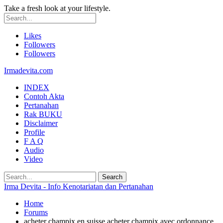
Take a fresh look at your lifestyle.
Likes
Followers
Followers
Irmadevita.com
INDEX
Contoh Akta
Pertanahan
Rak BUKU
Disclaimer
Profile
F A Q
Audio
Video
Irma Devita - Info Kenotariatan dan Pertanahan
Home
Forums
acheter champix en suisse acheter champix avec ordonnance