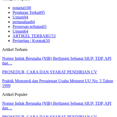
notariat
100
Peraturan Terkait
95
Umum
94
pertanahan
84
Perseroan terbatas
65
Umum
64
ARTIKEL TERBARU
53
Perjanjian / Kontrak
50
Artikel Terbaru
Nomor Induk Berusaha (NIB) Berfungsi Sebagai SIUP, TDP, API
dan…
PROSEDUR, CARA DAN SYARAT PENDIRIAN CV
Praktik Monopoli dan Persaingan Usaha Menurut UU No. 5 Tahun
1999
Artikel Populer
Nomor Induk Berusaha (NIB) Berfungsi Sebagai SIUP, TDP, API
dan…
PROSEDUR, CARA DAN SYARAT PENDIRIAN CV