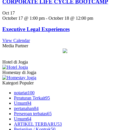
CORPORATE LIFE CYCLE BOOTCAMP
Oct
17
October 17 @ 1:00 pm
-
October 18 @ 12:00 pm
Executive Legal Experiences
View Calendar
Media Partner
Hotel di Jogja
Homestay di Jogja
Kategori Populer
notariat
100
Peraturan Terkait
95
Umum
94
pertanahan
84
Perseroan terbatas
65
Umum
64
ARTIKEL TERBARU
53
Perjanjian / Kontrak
50