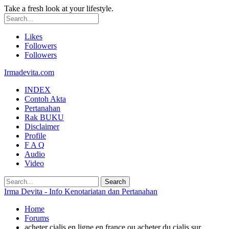
Take a fresh look at your lifestyle.
Likes
Followers
Followers
Irmadevita.com
INDEX
Contoh Akta
Pertanahan
Rak BUKU
Disclaimer
Profile
F A Q
Audio
Video
Irma Devita - Info Kenotariatan dan Pertanahan
Home
Forums
acheter cialis en ligne en france ou acheter du cialis sur