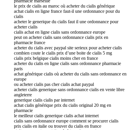
pharmacie marseille
le prix de cialis au maroc où acheter du cialis générique
achat cialis en ligne france faut-il une ordonnance pour du
cialis
acheter le generique du cialis faut il une ordonnance pour
acheter cialis
cialis achat en ligne cialis sans ordonnance europe
peut on acheter cialis sans ordonnance cialis prix en
pharmacie france
acheter du cialis avec paypal site serieux pour acheter cialis
combien coute le cialis prix d’une boite de cialis 5 mg
cialis prix belgique cialis moins cher en france
acheter du cialis en ligne cialis sans ordonnance pharmacie
paris
achat générique cialis où acheter du cialis sans ordonnance en
europe
ou acheter cialis pas cher cialis achat paypal
acheter cialis generique sans ordonnance cialis en vente libre
angleterre
generique cialis cialis par internet
achat cialis générique prix du cialis original 20 mg en
pharmacie
le meilleur cialis generique cialis achat internet
cialis sans ordonnance europe comment se procurer cialis
prix cialis en italie ou trouver du cialis en france