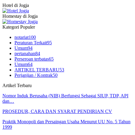
Hotel di Jogja
Homestay di Jogja
Kategori Populer
notariat
100
Peraturan Terkait
95
Umum
94
pertanahan
84
Perseroan terbatas
65
Umum
64
ARTIKEL TERBARU
53
Perjanjian / Kontrak
50
Artikel Terbaru
Nomor Induk Berusaha (NIB) Berfungsi Sebagai SIUP, TDP, API
dan…
PROSEDUR, CARA DAN SYARAT PENDIRIAN CV
Praktik Monopoli dan Persaingan Usaha Menurut UU No. 5 Tahun
1999