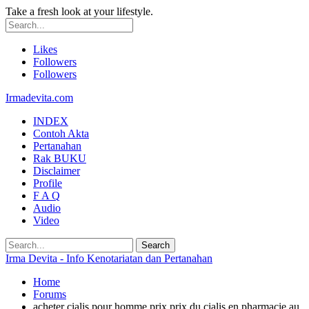
Take a fresh look at your lifestyle.
Likes
Followers
Followers
Irmadevita.com
INDEX
Contoh Akta
Pertanahan
Rak BUKU
Disclaimer
Profile
F A Q
Audio
Video
Irma Devita - Info Kenotariatan dan Pertanahan
Home
Forums
acheter cialis pour homme prix prix du cialis en pharmacie au