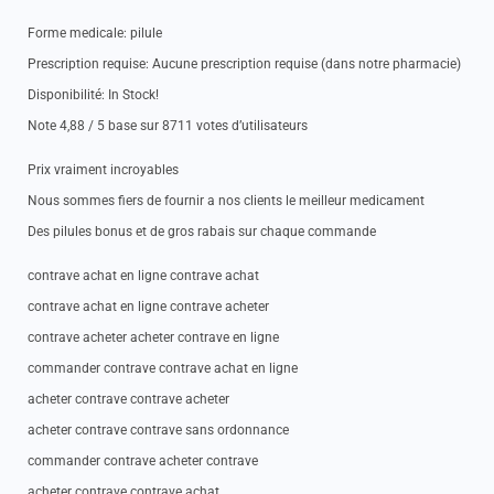
Forme medicale: pilule
Prescription requise: Aucune prescription requise (dans notre pharmacie)
Disponibilité: In Stock!
Note 4,88 / 5 base sur 8711 votes d’utilisateurs
Prix vraiment incroyables
Nous sommes fiers de fournir a nos clients le meilleur medicament
Des pilules bonus et de gros rabais sur chaque commande
contrave achat en ligne contrave achat
contrave achat en ligne contrave acheter
contrave acheter acheter contrave en ligne
commander contrave contrave achat en ligne
acheter contrave contrave acheter
acheter contrave contrave sans ordonnance
commander contrave acheter contrave
acheter contrave contrave achat