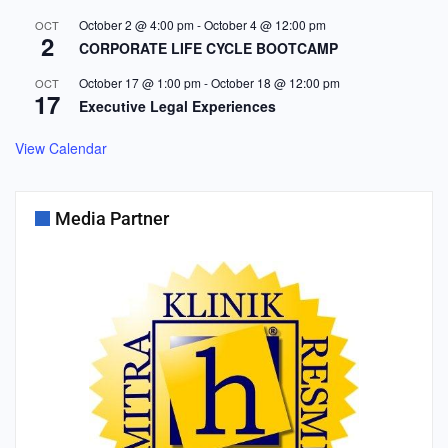
October 2 @ 4:00 pm
-
October 4 @ 12:00 pm
OCT
2
CORPORATE LIFE CYCLE BOOTCAMP
October 17 @ 1:00 pm
-
October 18 @ 12:00 pm
OCT
17
Executive Legal Experiences
View Calendar
Media Partner