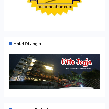
Hotel Di Jogja