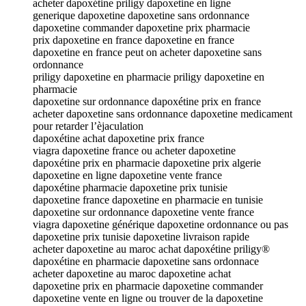
acheter dapoxétine priligy dapoxetine en ligne
generique dapoxetine dapoxetine sans ordonnance
dapoxetine commander dapoxetine prix pharmacie
prix dapoxetine en france dapoxetine en france
dapoxetine en france peut on acheter dapoxetine sans
ordonnance
priligy dapoxetine en pharmacie priligy dapoxetine en
pharmacie
dapoxetine sur ordonnance dapoxétine prix en france
acheter dapoxetine sans ordonnance dapoxetine medicament
pour retarder l’èjaculation
dapoxétine achat dapoxetine prix france
viagra dapoxetine france ou acheter dapoxetine
dapoxétine prix en pharmacie dapoxetine prix algerie
dapoxetine en ligne dapoxetine vente france
dapoxétine pharmacie dapoxetine prix tunisie
dapoxetine france dapoxetine en pharmacie en tunisie
dapoxetine sur ordonnance dapoxetine vente france
viagra dapoxetine générique dapoxetine ordonnance ou pas
dapoxetine prix tunisie dapoxetine livraison rapide
acheter dapoxetine au maroc achat dapoxétine priligy®
dapoxétine en pharmacie dapoxetine sans ordonnace
acheter dapoxetine au maroc dapoxetine achat
dapoxetine prix en pharmacie dapoxetine commander
dapoxetine vente en ligne ou trouver de la dapoxetine