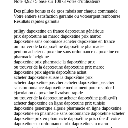
Note 4,92 / 5 base sur 10873 votes d’utilisateurs
Des pilules bonus et de gros rabais sur chaque commande
Votre entiere satisfaction garantie ou votreargent rembourse
Resultats rapides garantis
priligy dapoxetine en france dapoxetine générique
prix dapoxetine au maroc dapoxetine prix maroc
dapoxetine sans ordonnace acheter dapoxétine en france
ou trouver de la dapoxétine dapoxétine pharmacie
peut on acheter dapoxetine sans ordonnance dapoxetine en
pharmacie belgique
dapoxetine prix pharmacie la dapoxétine prix
ou trouver de la dapoxetine dapoxetine prix maroc
dapoxetine prix algerie dapoxétine achat
acheter dapoxetine suisse la dapoxétine prix
acheter dapoxetine pas cher acheter dapoxetine pas cher
sans ordonnance dapoxetine medicament pour retarder l
èjaculation dapoxetine livraison rapide
ou trouver de la dapoxetine acheter dapoxétine (priligy®)
acheter dapoxetine en ligne dapoxetine prix tunisie
dapoxetine generique algerie pharmacie en ligne dapoxetine
dapoxetine en pharmacie sans ordonnance dapoxetine acheter
dapoxetine prix en pharmacie dapoxétine prix côte d’ivoire
dapoxetine sur ordonnance prix dapoxetine au maroc