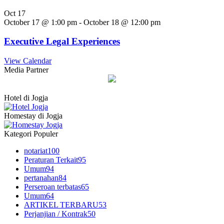
Oct
17
October 17 @ 1:00 pm
-
October 18 @ 12:00 pm
Executive Legal Experiences
View Calendar
Media Partner
Hotel di Jogja
Homestay di Jogja
Kategori Populer
notariat
100
Peraturan Terkait
95
Umum
94
pertanahan
84
Perseroan terbatas
65
Umum
64
ARTIKEL TERBARU
53
Perjanjian / Kontrak
50