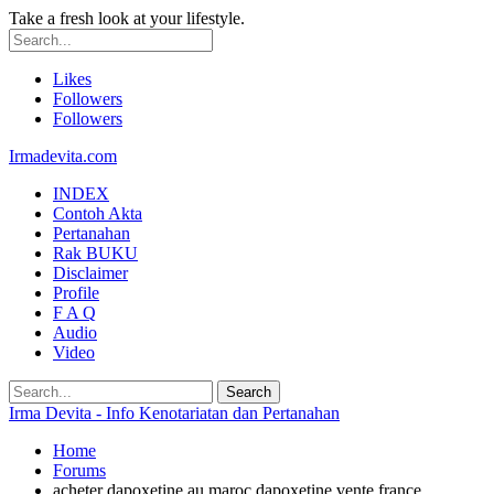
Take a fresh look at your lifestyle.
Likes
Followers
Followers
Irmadevita.com
INDEX
Contoh Akta
Pertanahan
Rak BUKU
Disclaimer
Profile
F A Q
Audio
Video
Irma Devita - Info Kenotariatan dan Pertanahan
Home
Forums
acheter dapoxetine au maroc dapoxetine vente france