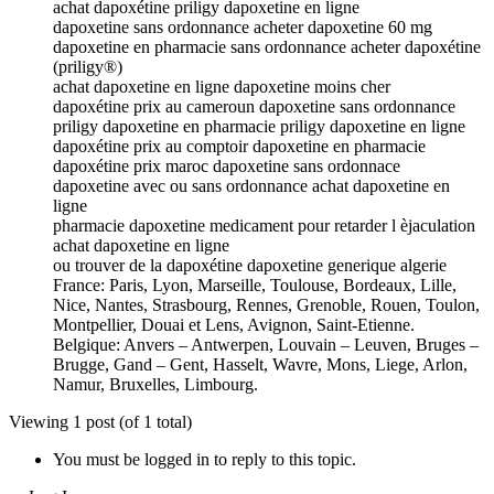
achat dapoxétine priligy dapoxetine en ligne
dapoxetine sans ordonnance acheter dapoxetine 60 mg
dapoxetine en pharmacie sans ordonnance acheter dapoxétine
(priligy®)
achat dapoxetine en ligne dapoxetine moins cher
dapoxétine prix au cameroun dapoxetine sans ordonnance
priligy dapoxetine en pharmacie priligy dapoxetine en ligne
dapoxétine prix au comptoir dapoxetine en pharmacie
dapoxétine prix maroc dapoxetine sans ordonnace
dapoxetine avec ou sans ordonnance achat dapoxetine en
ligne
pharmacie dapoxetine medicament pour retarder l èjaculation
achat dapoxetine en ligne
ou trouver de la dapoxétine dapoxetine generique algerie
France: Paris, Lyon, Marseille, Toulouse, Bordeaux, Lille,
Nice, Nantes, Strasbourg, Rennes, Grenoble, Rouen, Toulon,
Montpellier, Douai et Lens, Avignon, Saint-Etienne.
Belgique: Anvers – Antwerpen, Louvain – Leuven, Bruges –
Brugge, Gand – Gent, Hasselt, Wavre, Mons, Liege, Arlon,
Namur, Bruxelles, Limbourg.
Viewing 1 post (of 1 total)
You must be logged in to reply to this topic.