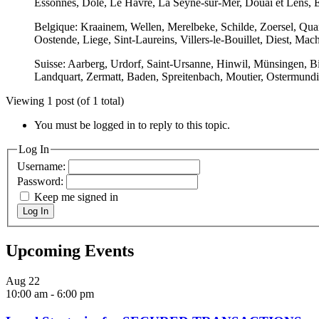
Essonnes, Dole, Le Havre, La Seyne-sur-Mer, Douai et Lens, Eur
Belgique: Kraainem, Wellen, Merelbeke, Schilde, Zoersel, Qua
Oostende, Liege, Sint-Laureins, Villers-le-Bouillet, Diest, Mac
Suisse: Aarberg, Urdorf, Saint-Ursanne, Hinwil, Münsingen, B
Landquart, Zermatt, Baden, Spreitenbach, Moutier, Ostermundi
Viewing 1 post (of 1 total)
You must be logged in to reply to this topic.
Log In
Username:
Password:
Keep me signed in
Log In
Upcoming Events
Aug
22
10:00 am
-
6:00 pm