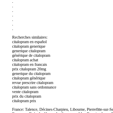
.
.
.
.
.
.
.
Recherches similaires:
citalopram en español
citalopram generique
generique citalopram
générique de citalopram
citalopram achat
citalopram en francais
prix citalopram 20mg
generique du citalopram
citalopram générique
revue prescrire citalopram
citalopram sans ordonnance
vente citalopram
prix du citalopram
citalopram prix
France: Talence, Décines-Charpieu, Libourne, Pierrefitte-sur-