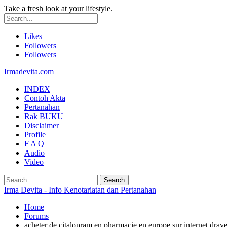
Take a fresh look at your lifestyle.
Likes
Followers
Followers
Irmadevita.com
INDEX
Contoh Akta
Pertanahan
Rak BUKU
Disclaimer
Profile
F A Q
Audio
Video
Irma Devita - Info Kenotariatan dan Pertanahan
Home
Forums
acheter de citalopram en pharmacie en europe sur internet drave