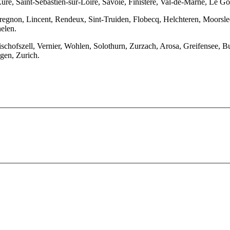
e, Saint-Sébastien-sur-Loire, Savoie, Finistère, Val-de-Marne, Le Gosi
regnon, Lincent, Rendeux, Sint-Truiden, Flobecq, Helchteren, Moorsle
helen.
ischofszell, Vernier, Wohlen, Solothurn, Zurzach, Arosa, Greifensee, 
gen, Zurich.