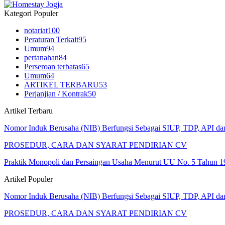
Kategori Populer
notariat
100
Peraturan Terkait
95
Umum
94
pertanahan
84
Perseroan terbatas
65
Umum
64
ARTIKEL TERBARU
53
Perjanjian / Kontrak
50
Artikel Terbaru
Nomor Induk Berusaha (NIB) Berfungsi Sebagai SIUP, TDP, API d
PROSEDUR, CARA DAN SYARAT PENDIRIAN CV
Praktik Monopoli dan Persaingan Usaha Menurut UU No. 5 Tahun 1
Artikel Populer
Nomor Induk Berusaha (NIB) Berfungsi Sebagai SIUP, TDP, API d
PROSEDUR, CARA DAN SYARAT PENDIRIAN CV