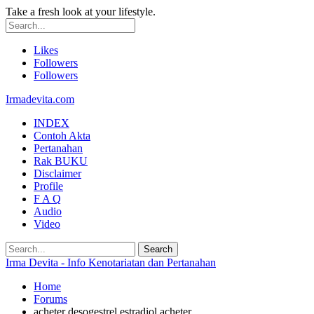
Take a fresh look at your lifestyle.
Likes
Followers
Followers
Irmadevita.com
INDEX
Contoh Akta
Pertanahan
Rak BUKU
Disclaimer
Profile
F A Q
Audio
Video
Irma Devita - Info Kenotariatan dan Pertanahan
Home
Forums
acheter desogestrel estradiol acheter