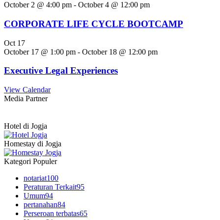
October 2 @ 4:00 pm
-
October 4 @ 12:00 pm
CORPORATE LIFE CYCLE BOOTCAMP
Oct
17
October 17 @ 1:00 pm
-
October 18 @ 12:00 pm
Executive Legal Experiences
View Calendar
Media Partner
Hotel di Jogja
Homestay di Jogja
Kategori Populer
notariat
100
Peraturan Terkait
95
Umum
94
pertanahan
84
Perseroan terbatas
65