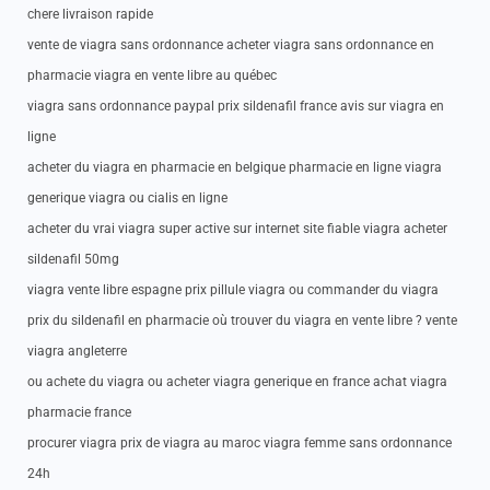
chere livraison rapide
vente de viagra sans ordonnance acheter viagra sans ordonnance en
pharmacie viagra en vente libre au québec
viagra sans ordonnance paypal prix sildenafil france avis sur viagra en
ligne
acheter du viagra en pharmacie en belgique pharmacie en ligne viagra
generique viagra ou cialis en ligne
acheter du vrai viagra super active sur internet site fiable viagra acheter
sildenafil 50mg
viagra vente libre espagne prix pillule viagra ou commander du viagra
prix du sildenafil en pharmacie où trouver du viagra en vente libre ? vente
viagra angleterre
ou achete du viagra ou acheter viagra generique en france achat viagra
pharmacie france
procurer viagra prix de viagra au maroc viagra femme sans ordonnance
24h