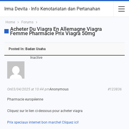
Irma Devita - Info Kenotariatan dan Pertanahan
Home
Forums
Acheter Du Viagra En Allemagne Viagra
Femme Pharmacie Prix Viagra 50mg
Posted In:
Badan Usaha
Inactive
On03/04/2025 at 10:44 pm
Anonymous
#123836
Pharmacie européenne
Cliquez sur le lien ci-dessous pour acheter viagra
Prix speciaux internet bon marche! Cliquez ici!