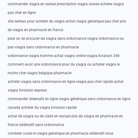
commander viagra en suisse prescription viagra suisse acheter viagra
pas cher en ligne
site serieux pour acheter du viagra achat viagra generique pas cher prix
de viagra en pharmacie en france
peut on se procurer du viagra sans ordonnance viagra ordonnance ou
pas viagra sans ordonnance en pharmacie
ordonnance viagra homme achat viagra online viagra livraison 24h
comment avoir une ordonnance pour du viagra ou acheter viagra le
moins cher viagra belgique pharmacie
acheter viagra sans ordonnance en ligne viagra pas cher rapide achat
viagra livraison express
commander sildenafil en ligne viagra générique sans ordonnance en ligne
canada acheter du viagra livraison rapide
achat de viagra ou de cialis en europe prix du viagra en pharmacie en
france sildénafil sans ordonnance
combien coute le viagra generique en pharmacie sildenafil sous