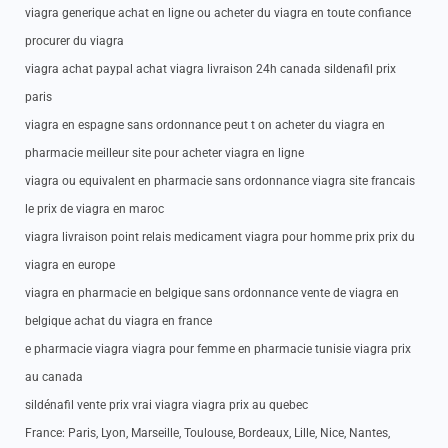
viagra generique achat en ligne ou acheter du viagra en toute confiance
procurer du viagra
viagra achat paypal achat viagra livraison 24h canada sildenafil prix
paris
viagra en espagne sans ordonnance peut t on acheter du viagra en
pharmacie meilleur site pour acheter viagra en ligne
viagra ou equivalent en pharmacie sans ordonnance viagra site francais
le prix de viagra en maroc
viagra livraison point relais medicament viagra pour homme prix prix du
viagra en europe
viagra en pharmacie en belgique sans ordonnance vente de viagra en
belgique achat du viagra en france
e pharmacie viagra viagra pour femme en pharmacie tunisie viagra prix
au canada
sildénafil vente prix vrai viagra viagra prix au quebec
France: Paris, Lyon, Marseille, Toulouse, Bordeaux, Lille, Nice, Nantes,