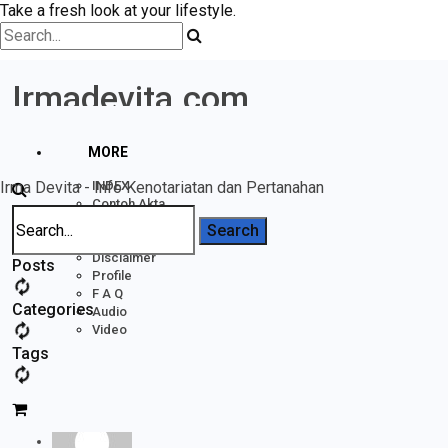
Take a fresh look at your lifestyle.
Irmadevita.com
MORE
Irma Devita - Info Kenotariatan dan Pertanahan
INDEX
Contoh Akta
Home
Pertanahan
Forums
Rak BUKU
acheter levaquin levofloxacine sans ordonnance
Disclaimer
Posts
Profile
F A Q
Categories
Acheter Levaquin Levofloxacine Sans
Audio
Ordonnance
Video
Tags
Posted In:
Badan Usaha