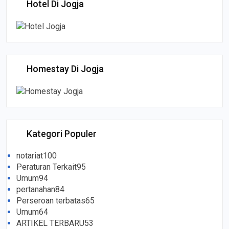
Hotel Di Jogja
Homestay Di Jogja
Kategori Populer
notariat
100
Peraturan Terkait
95
Umum
94
pertanahan
84
Perseroan terbatas
65
Umum
64
ARTIKEL TERBARU
53