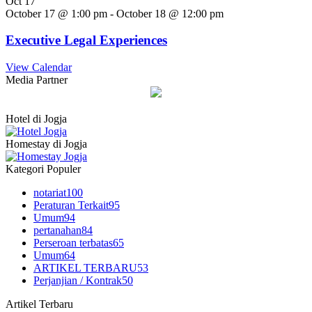
Oct
17
October 17 @ 1:00 pm
-
October 18 @ 12:00 pm
Executive Legal Experiences
View Calendar
Media Partner
Hotel di Jogja
Homestay di Jogja
Kategori Populer
notariat
100
Peraturan Terkait
95
Umum
94
pertanahan
84
Perseroan terbatas
65
Umum
64
ARTIKEL TERBARU
53
Perjanjian / Kontrak
50
Artikel Terbaru