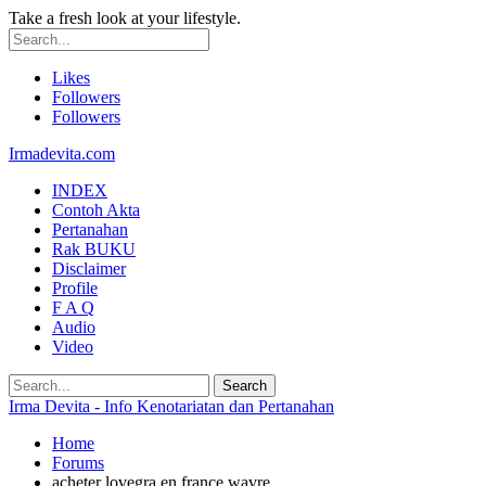
Take a fresh look at your lifestyle.
Likes
Followers
Followers
Irmadevita.com
INDEX
Contoh Akta
Pertanahan
Rak BUKU
Disclaimer
Profile
F A Q
Audio
Video
Irma Devita - Info Kenotariatan dan Pertanahan
Home
Forums
acheter lovegra en france wavre