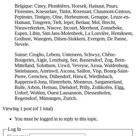
Belgique: Ciney, Plombières, Hoeselt, Hainaut, Puurs,
Florennes, Knesselare, Tinlot, Rixensart, Chaumont-Gistoux,
Pepinster, Tintigny, Olne, Herbeumont, Genappe, Leuze-en-
Hainaut, Tongeren, Tielt, Ieper, Berlaar, Mol, Brecht,
Nieuwerkerken, Ninove, Incourt, Meerhout, Zonnebeke,
Eupen, Libin, Sint-Jans-Molenbeek, La Louvière, Hemiksem,
Gedinne, Waregem, Dilsen-Stokkem, Evergem, De Panne,
Nevele.
Suisse: Croglio, Lebern, Unterseen, Schwyz, Chêne-
Bougeries, Aigle, Lenzburg, See, Bassersdorf, Zug, Bern-
Mittelland, Solothurn, Uzwil, Veveyse, Arosa, Waldenburg,
Steinhausen, Amriswil, Ascona, Saillon, Visp, Bourg-Saint-
Pierre, Grenchen, Dübendorf, Hinwil, Wiedlisbach,
Rapperswil-Jona, Hinterrhein, Montreux, Sarganserland,
Bulle, Arbon, Herisau, Dielsdorf, Prilly, Zollikofen, Elgg,
Urdorf, Wohlen, Ouest Lausannois, Diessenhofen,
Regensdorf, Münsingen, Zurich.
Viewing 1 post (of 1 total)
You must be logged in to reply to this topic.
Log In