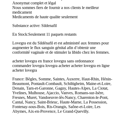
Anonymat complet et légal
Nous sommes fiers de fournir a nos clients le meilleur
medicament
Medicaments de haute qualite seulement
Substance active: Sildenafil
En Stock:Seulement 11 paquets restants
Lovegra est du Sildénafil et est administré aux femmes pour
augmenter le flux sanguin génital afin d’obtenir une
conformité vaginale et de stimuler la libido chez les femmes.
acheter lovegra en france lovegra sans ordonnance
commander lovegra lovegra acheter acheter lovegra en ligne
acheter lovegra
France: Bègles, Somme, Saintes, Auxerre, Haut-Rhin, Hénin-
Beaumont, Pontault-Combault, Schiltigheim, Maine-et-Loire,
Denain, Tarn-et-Garonne, Gagny, Hautes-Alpes, La Ciotat,
Yvelines, Mulhouse, Ajaccio, Vanves, Romans-sur-Isère,
Fresnes, Muret, Vandoeuvre-lès-Nancy, Charenton-le-Pont,
Cantal, Nancy, Saint-Brieuc, Haute-Marne, La Possession,
Fontenay-sous-Bois, Ris-Orangis, Saône-et-Loire, Les
Abymes, Aix-en-Provence, Le Grand-Quevilly.