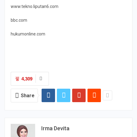
www.tekno.liputan6.com
bbc.com
hukumonline.com
4,309
Share
Irma Devita