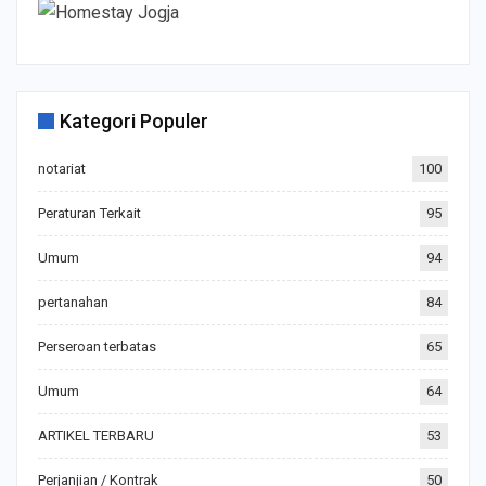
Kategori Populer
notariat
100
Peraturan Terkait
95
Umum
94
pertanahan
84
Perseroan terbatas
65
Umum
64
ARTIKEL TERBARU
53
Perjanjian / Kontrak
50