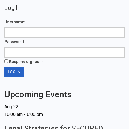
Log In
Username:
Password:
Keep me signed in
LOG IN
Upcoming Events
Aug
22
10:00 am
-
6:00 pm
Legal Strategies for SECURED