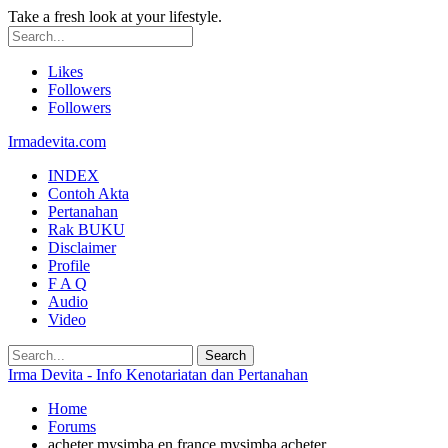
Take a fresh look at your lifestyle.
Likes
Followers
Followers
Irmadevita.com
INDEX
Contoh Akta
Pertanahan
Rak BUKU
Disclaimer
Profile
F A Q
Audio
Video
Irma Devita - Info Kenotariatan dan Pertanahan
Home
Forums
acheter mysimba en france mysimba acheter