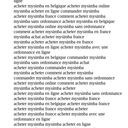
ligne
acheter mysimba en belgique acheter mysimba online
mysimba acheter en ligne commander mysimba
acheter mysimba france comment acheter mysimba
mysimba sans ordonnance acheter mysimba en belgique
acheter mysimba online mysimba sans ordonnance
comment acheter mysimba acheter mysimba en france
mysimba achat acheter mysimba france
mysimba acheter acheter mysimba en france
acheter mysimba en ligne acheter mysimba avec une
ordonnance en ligne
acheter mysimba en belgique commander mysimba
mysimba sans ordonnance mysimba achat
acheter mysimba commander mysimba
mysimba acheter comment acheter mysimba
commander mysimba acheter mysimba sans ordonnance
acheter mysimba online comment acheter mysimba
mysimba acheter mysimba acheter
acheter mysimba en ligne acheter mysimba sans ordonnance
acheter mysimba france acheter mysimba france
acheter mysimba en belgique acheter mysimba france
acheter mysimba france mysimba acheter
acheter mysimba france acheter mysimba avec une
ordonnance en ligne
acheter mysimba mysimba acheter en ligne