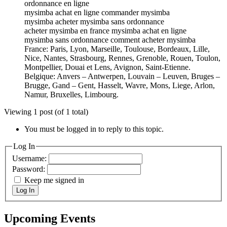
ordonnance en ligne
mysimba achat en ligne commander mysimba
mysimba acheter mysimba sans ordonnance
acheter mysimba en france mysimba achat en ligne
mysimba sans ordonnance comment acheter mysimba
France: Paris, Lyon, Marseille, Toulouse, Bordeaux, Lille,
Nice, Nantes, Strasbourg, Rennes, Grenoble, Rouen, Toulon,
Montpellier, Douai et Lens, Avignon, Saint-Etienne.
Belgique: Anvers – Antwerpen, Louvain – Leuven, Bruges –
Brugge, Gand – Gent, Hasselt, Wavre, Mons, Liege, Arlon,
Namur, Bruxelles, Limbourg.
Viewing 1 post (of 1 total)
You must be logged in to reply to this topic.
Log In
Username:
Password:
Keep me signed in
Log In
Upcoming Events