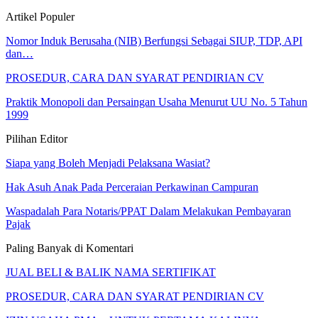
Artikel Populer
Nomor Induk Berusaha (NIB) Berfungsi Sebagai SIUP, TDP, API
dan…
PROSEDUR, CARA DAN SYARAT PENDIRIAN CV
Praktik Monopoli dan Persaingan Usaha Menurut UU No. 5 Tahun
1999
Pilihan Editor
Siapa yang Boleh Menjadi Pelaksana Wasiat?
Hak Asuh Anak Pada Perceraian Perkawinan Campuran
Waspadalah Para Notaris/PPAT Dalam Melakukan Pembayaran
Pajak
Paling Banyak di Komentari
JUAL BELI & BALIK NAMA SERTIFIKAT
PROSEDUR, CARA DAN SYARAT PENDIRIAN CV