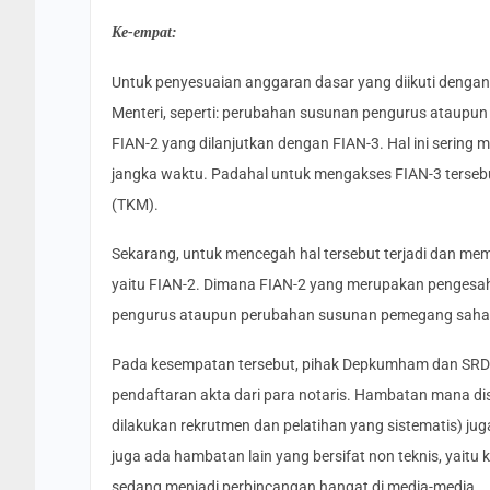
Ke-empat:
Untuk penyesuaian anggaran dasar yang diikuti deng
Menteri, seperti: perubahan susunan pengurus ataupu
FIAN-2 yang dilanjutkan dengan FIAN-3. Hal ini sering 
jangka waktu. Padahal untuk mengakses FIAN-3 terseb
(TKM).
Sekarang, untuk mencegah hal tersebut terjadi dan memp
yaitu FIAN-2. Dimana FIAN-2 yang merupakan pengesa
pengurus ataupun perubahan susunan pemegang saha
Pada kesempatan tersebut, pihak Depkumham dan SR
pendaftaran akta dari para notaris. Hambatan mana di
dilakukan rekrutmen dan pelatihan yang sistematis) j
juga ada hambatan lain yang bersifat non teknis, yaitu
sedang menjadi perbincangan hangat di media-media.