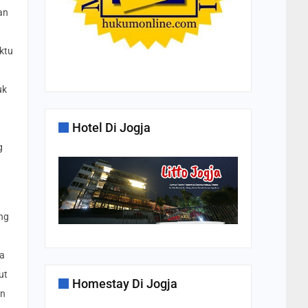
an
ktu
uk
Hotel Di Jogja
g
ng
ka
ut
Homestay Di Jogja
en