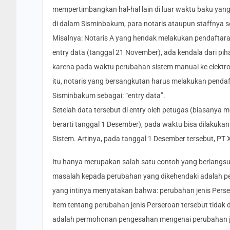
mempertimbangkan hal-hal lain di luar waktu baku ya
di dalam Sisminbakum, para notaris ataupun staffnya 
Misalnya: Notaris A yang hendak melakukan pendaftar
entry data (tanggal 21 November), ada kendala dari piha
karena pada waktu perubahan sistem manual ke elektro
itu, notaris yang bersangkutan harus melakukan pendaf
Sisminbakum sebagai: “entry data”.
Setelah data tersebut di entry oleh petugas (biasanya 
berarti tanggal 1 Desember), pada waktu bisa dilakukan
Sistem. Artinya, pada tanggal 1 Desember tersebut, PT
Itu hanya merupakan salah satu contoh yang berlangs
masalah kepada perubahan yang dikehendaki adalah peru
yang intinya menyatakan bahwa: perubahan jenis Persero
item tentang perubahan jenis Perseroan tersebut tidak d
adalah permohonan pengesahan mengenai perubahan jeni