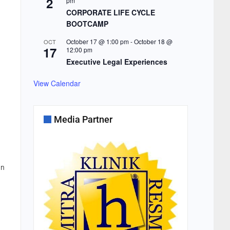
2
pm
CORPORATE LIFE CYCLE
BOOTCAMP
October 17 @ 1:00 pm
-
October 18 @
OCT
17
12:00 pm
Executive Legal Experiences
View Calendar
Media Partner
an