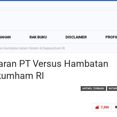
NAHAN
RAK BUKU
DISCLAIMER
PROFI
sus Hambatan dalam Sistem di Depkumham RI
aran PT Versus Hambatan
pkumham RI
ARTIKEL TERBARU
NOTAR
7,360