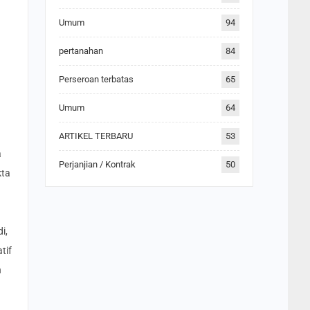
Umum
94
pertanahan
84
Perseroan terbatas
65
Umum
64
ARTIKEL TERBARU
53
a
Perjanjian / Kontrak
50
kta
i,
tif
n