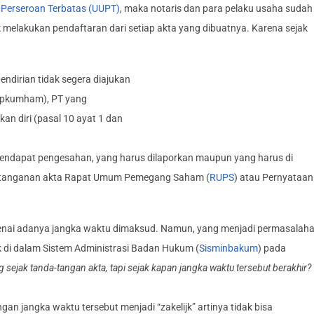
g
Perseroan Terbatas (UUPT)
, maka notaris dan para pelaku usaha sudah
k melakukan pendaftaran dari setiap akta yang dibuatnya. Karena sejak
 pendirian tidak segera diajukan
epkumham), PT yang
n diri (pasal 10 ayat 1 dan
mendapat pengesahan, yang harus dilaporkan maupun yang harus di
da-tanganan akta Rapat Umum Pemegang Saham (
RUPS
) atau Pernyataan
genai adanya jangka waktu dimaksud. Namun, yang menjadi permasalah
k di dalam Sistem Administrasi Badan Hukum (
Sisminbakum
) pada
g sejak tanda-tangan akta, tapi sejak kapan jangka waktu tersebut berakhir?
n jangka waktu tersebut menjadi “zakelijk” artinya tidak bisa