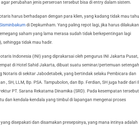
ar perubahan jenis perseroan tersebut bisa di entry dalam sistem.
otaris harus berhadapan dengan para klien, yang kadang tidak mau tah
Sisminbakum
di Depkumham. Yang paling repot lagi, jika harus dilakukan
 pemegang saham yang lama merasa sudah tidak berkepentingan lagi
 sehingga tidak mau hadir.
taris Indonesia (INI) yang diprakarsai oleh pengurus INI Jakarta Pusat,
mpat di Hotel Sahid Jakarta, dibuat suatu seminar/pertemuan setenga
ng Notaris di sekitar Jabodetabek, yang bertindak selaku Pembicara dan
an , SH, LLM, Bp. PSA. Tampubolon, dan Bp. Ferdian, SH juga hadir dari 
irektur PT. Sarana Rekatama Dinamika (SRD). Pada kesempatan tersebut
tu dan kendala-kendala yang timbul di lapangan mengenai proses
al yang disepakati dan disamakan presepsinya, yang mana intinya adalah