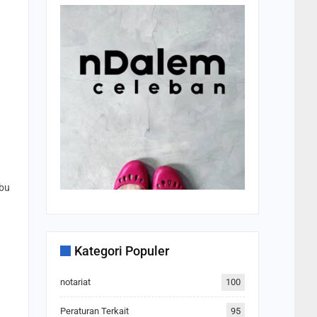
u
h
Ibu
Kategori Populer
notariat
100
Peraturan Terkait
95