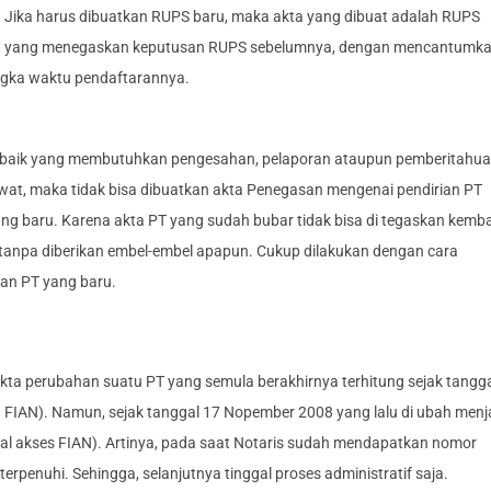
Jika harus dibuatkan RUPS baru, maka akta yang dibuat adalah RUPS
yang menegaskan keputusan RUPS sebelumnya, dengan mencantumk
ngka waktu pendaftarannya.
(baik yang membutuhkan pengesahan, pelaporan ataupun pemberitahua
lewat, maka tidak bisa dibuatkan akta Penegasan mengenai pendirian PT
ng baru. Karena akta PT yang sudah bubar tidak bisa di tegaskan kemba
tanpa diberikan embel-embel apapun. Cukup dilakukan dengan cara
an PT yang baru.
kta perubahan suatu PT yang semula berakhirnya terhitung sejak tangg
ta FIAN). Namun, sejak tanggal 17 Nopember 2008 yang lalu di ubah menj
gal akses FIAN). Artinya, pada saat Notaris sudah mendapatkan nomor
erpenuhi. Sehingga, selanjutnya tinggal proses administratif saja.