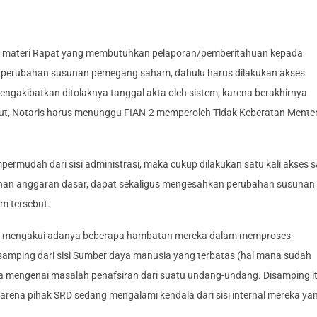
an materi Rapat yang membutuhkan pelaporan/pemberitahuan kepada
n perubahan susunan pemegang saham, dahulu harus dilakukan akses
mengakibatkan ditolaknya tanggal akta oleh sistem, karena berakhirnya
ut, Notaris harus menunggu FIAN-2 memperoleh Tidak Keberatan Menter
ermudah dari sisi administrasi, maka cukup dilakukan satu kali akses s
han anggaran dasar, dapat sekaligus mengesahkan perubahan susunan
m tersebut.
D mengakui adanya beberapa hambatan mereka dalam memproses
samping dari sisi Sumber daya manusia yang terbatas (hal mana sudah
uga mengenai masalah penafsiran dari suatu undang-undang. Disamping i
 karena pihak SRD sedang mengalami kendala dari sisi internal mereka ya