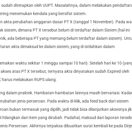
ng sudah ditetapkan oleh UUPT. Masalahnya, dalam melakukan pendaftar
sering menemukan kendala yang bersifat sistem.
an akta perubahan anggaran dasar PT X (tanggal 1 November). Pada wa
k sistem, dimana PT X tersebut belum di terdaftar dalam Sistem (hal ini
nik, ada beberapa PT yang memang belum terdaftar dalam sistem). Unt
taran akta dimaksud ke dalam sistem, yang di istilahkan dalam
memakan waktu sekitar 1 minggu sampai 10 hari). Setelah hari ke 10 (yan
 akses atas PT X tersebut, ternyata akta dinyatakan sudah Expired oleh
 X harus melakukan RUPS ulang.
ung dalam praktek. Hambatan-hambatan lainnya masih bervariasi. Kada
bahan jenis perseroan. Pada waktu di klik, ada feed back dari sistem
an bukan termasuk yang dipilih, jadi tidak bisa dilanjutkan aksesnya ji
i hilangkan dari item yang dirubah. Padahal, maksud dari laporan terseb
s Perseroan. Akhirnya terpaksa dibuatkan surat kembali ke pada Dirj