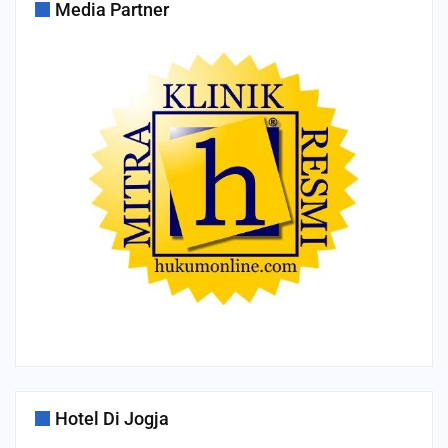
Media Partner
Hotel Di Jogja