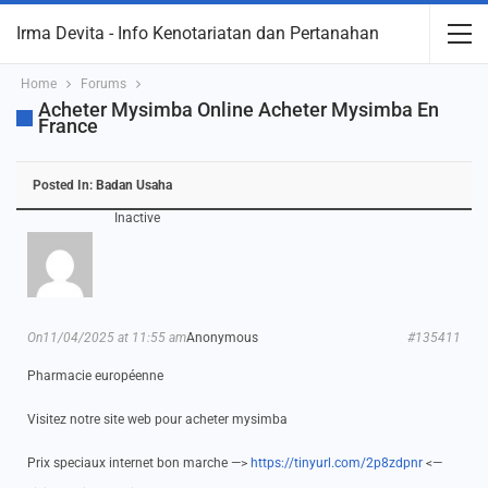
Irma Devita - Info Kenotariatan dan Pertanahan
Home
Forums
Acheter Mysimba Online Acheter Mysimba En
France
Posted In:
Badan Usaha
Inactive
On11/04/2025 at 11:55 am
Anonymous
#135411
Pharmacie européenne
Visitez notre site web pour acheter mysimba
Prix speciaux internet bon marche —>
https://tinyurl.com/2p8zdpnr
<—