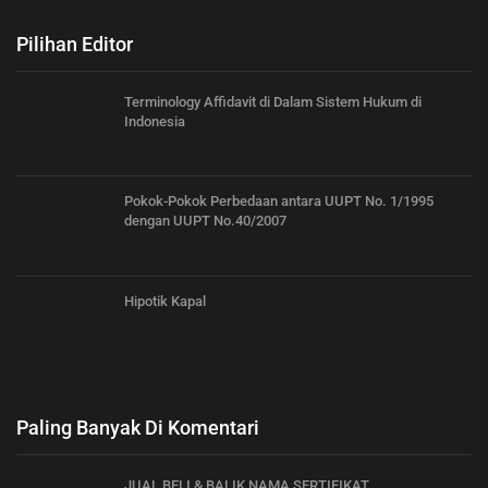
Pilihan Editor
Terminology Affidavit di Dalam Sistem Hukum di
Indonesia
Pokok-Pokok Perbedaan antara UUPT No. 1/1995
dengan UUPT No.40/2007
Hipotik Kapal
Paling Banyak Di Komentari
JUAL BELI & BALIK NAMA SERTIFIKAT