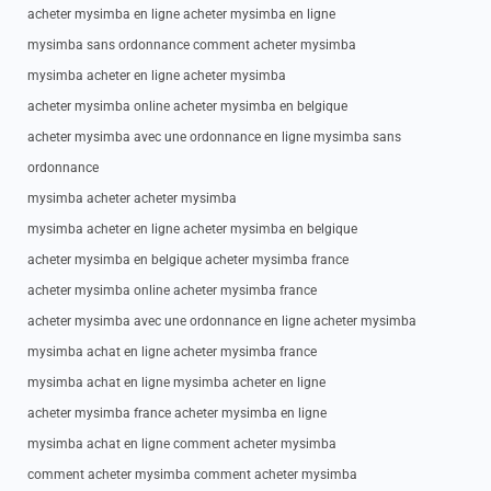
acheter mysimba en ligne acheter mysimba en ligne
mysimba sans ordonnance comment acheter mysimba
mysimba acheter en ligne acheter mysimba
acheter mysimba online acheter mysimba en belgique
acheter mysimba avec une ordonnance en ligne mysimba sans
ordonnance
mysimba acheter acheter mysimba
mysimba acheter en ligne acheter mysimba en belgique
acheter mysimba en belgique acheter mysimba france
acheter mysimba online acheter mysimba france
acheter mysimba avec une ordonnance en ligne acheter mysimba
mysimba achat en ligne acheter mysimba france
mysimba achat en ligne mysimba acheter en ligne
acheter mysimba france acheter mysimba en ligne
mysimba achat en ligne comment acheter mysimba
comment acheter mysimba comment acheter mysimba