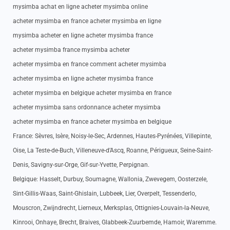
mysimba achat en ligne acheter mysimba online
acheter mysimba en france acheter mysimba en ligne
mysimba acheter en ligne acheter mysimba france
acheter mysimba france mysimba acheter
acheter mysimba en france comment acheter mysimba
acheter mysimba en ligne acheter mysimba france
acheter mysimba en belgique acheter mysimba en france
acheter mysimba sans ordonnance acheter mysimba
acheter mysimba en france acheter mysimba en belgique
France: Sèvres, Isère, Noisy-le-Sec, Ardennes, Hautes-Pyrénées, Villepinte,
Oise, La Teste-de-Buch, Villeneuve-d’Ascq, Roanne, Périgueux, Seine-Saint-
Denis, Savigny-sur-Orge, Gif-sur-Yvette, Perpignan.
Belgique: Hasselt, Durbuy, Soumagne, Wallonia, Zwevegem, Oosterzele,
Sint-Gillis-Waas, Saint-Ghislain, Lubbeek, Lier, Overpelt, Tessenderlo,
Mouscron, Zwijndrecht, Lierneux, Merksplas, Ottignies-Louvain-la-Neuve,
Kinrooi, Onhaye, Brecht, Braives, Glabbeek-Zuurbemde, Hamoir, Waremme.