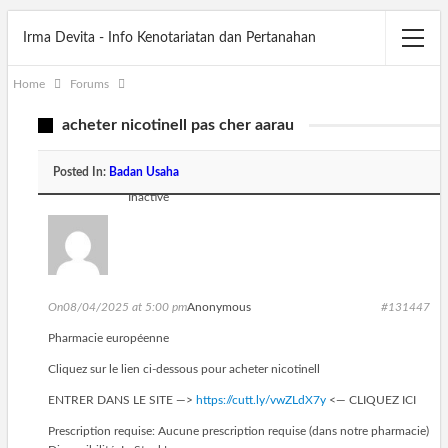
Irma Devita - Info Kenotariatan dan Pertanahan
Home
Forums
acheter nicotinell pas cher aarau
Posted In:
Badan Usaha
Inactive
On08/04/2025 at 5:00 pm
Anonymous
#131447
Pharmacie européenne
Cliquez sur le lien ci-dessous pour acheter nicotinell
ENTRER DANS LE SITE —>
https://cutt.ly/vwZLdX7y
<— CLIQUEZ ICI
Prescription requise: Aucune prescription requise (dans notre pharmacie)