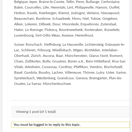
Belgique: Ieper, Braine-le-Comte, Tellin, Perre, Bullange, Cerfontaine,
Balen, Courcelles, Lille, Herentals, Lint, Philippeville, Hamois, Ouffet,
Hotton, Ravels, Keerbergen, Riemst, Jodoigne, Verlaine, Nieuwpoort,
Beauvechain, Burdinne, Schaarbeek, Mons, Niel, Tubize, Gingelom,
Alken, Lokeren, Dilbeek, Dour, Moorslede, Erquelinnes, Zutendaal,
Halen, Lo-Reninge, Flobecq, Boortmeerbeek, Kortenaken, Ruiselede,
Luxembourg, Sint-Gillis-Waas, Assesse, Herenthout.
Suisse: Rorschach, Steffisburg, La Neuveville, Lichtensteig, Estavayer-le-
Lac, Schlieren, Fribourg, Wiedlisbach, Ittigen, Birsfelden, Interlaken-
Oberhasli, Zürich, Ascona, Baar, Münchenstein, Glarus Nord, Romont,
Cham, Zollikofen, Bulle, Gruyères, Büren a.A., Bern-Mittelland, Riva San
Vitale, Arlesheim, Cossonay, Conthey, Pfäffikon, Yverdon, Bischofszell,
Basel, Gordola, Boudry, Lachen, Villeneuve, Thônex, Lutry, Uster, Sarine,
Spreitenbach, Werdenberg, Grandcour, Geneva, Bremgarten, Plan-les-
Ouates, La Sarraz, Münchenbuchsee.
Viewing 1 post (of 1 total)
You must be logged in to reply to this topic.