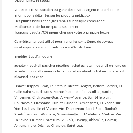
Disponibilité: In Stock!
Votre entiere satisfaction est garantie ou votre argent est rembourse
Informations détaillées sur les produits médicaux
Des pilules bonus et de gros rabais sur chaque commande
Medicaments de haute qualite seulement
Toujours jusqu’à 70% moins cher que votre pharmacie locale
Ce médicament est utilisé pour traiter les symptômes de sevrage
nicotinique comme une aide pour arrêter de fumer.
Ingrédient actif: nicotine
acheter nicotinell pas cher nicotinell achat acheter nicotinell en ligne ou
acheter nicotinell commander nicotinell nicotinell achat en ligne achat
nicotinell pas cher
France: Trappes, Bron, Le Kremlin-Bicêtre, Angers, Belfort, Poitiers, La
Celle-Saint-Cloud, Istres, Montélimar, Réunion, Aurillac, Sarthe,
Vincennes, Clichy-sous-Bois, Aix-en-Provence, Saint-Herblain,
Courbevoie, Narbonne, Tarn-et-Garonne, Armentières, La Roche-sur-
Yon, Les Lilas, Ille-et-Vilaine, Ain, Draguignan, Niort, Saint-Raphaël,
Saint-Étienne-du-Rouvray, Gif-sur-Yvette, La Madeleine, Vaulx-en-Velin,
La Seyne-sur-Mer, Châteauroux, Blois, Taverny, Abbeville, Colmar,
Amiens, Indre, Décines-Charpieu, Saint-Leu.