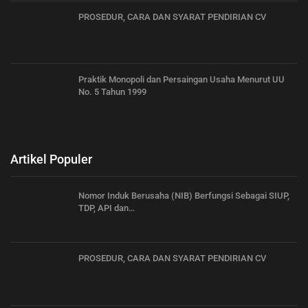
PROSEDUR, CARA DAN SYARAT PENDIRIAN CV
Praktik Monopoli dan Persaingan Usaha Menurut UU
No. 5 Tahun 1999
Artikel Populer
Nomor Induk Berusaha (NIB) Berfungsi Sebagai SIUP,
TDP, API dan…
PROSEDUR, CARA DAN SYARAT PENDIRIAN CV