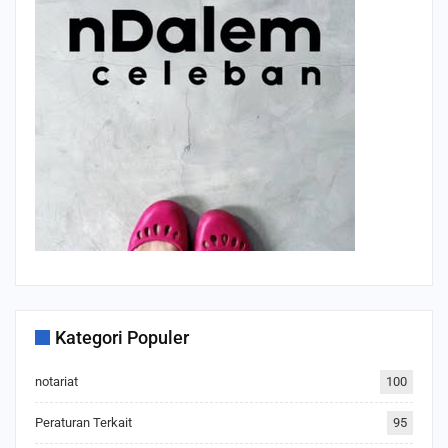
Kategori Populer
notariat
100
Peraturan Terkait
95