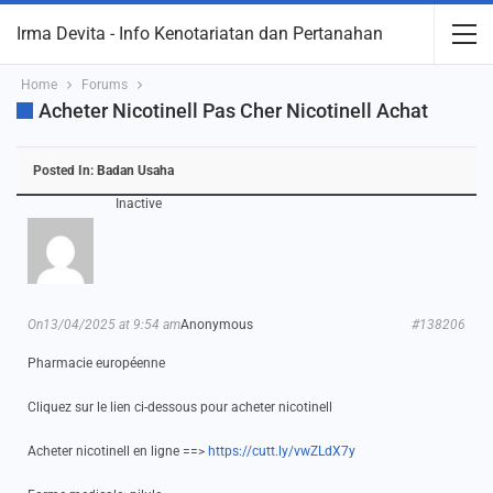
Irma Devita - Info Kenotariatan dan Pertanahan
Home
Forums
Acheter Nicotinell Pas Cher Nicotinell Achat
Posted In:
Badan Usaha
Inactive
On13/04/2025 at 9:54 am
Anonymous
#138206
Pharmacie européenne
Cliquez sur le lien ci-dessous pour acheter nicotinell
Acheter nicotinell en ligne ==>
https://cutt.ly/vwZLdX7y