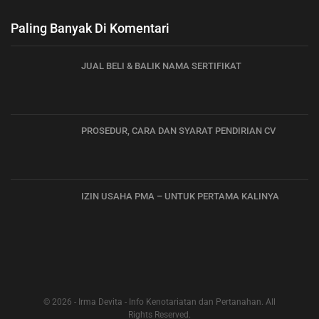
Paling Banyak Di Komentari
JUAL BELI & BALIK NAMA SERTIFIKAT
PROSEDUR, CARA DAN SYARAT PENDIRIAN CV
IZIN USAHA PMA – UNTUK PERTAMA KALINYA
© 2026 - Irma Devita - Info Kenotariatan dan Pertanahan. All
Rights Reserved.