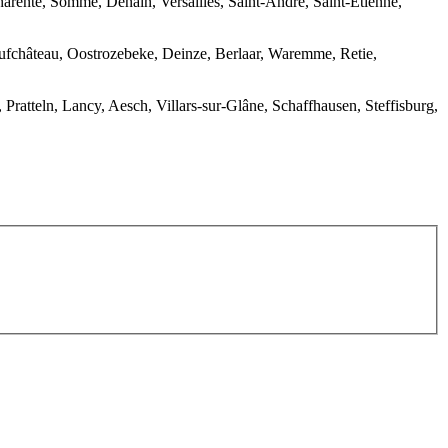
harente, Somme, Denain, Versailles, Saint-André, Saint-Etienne,
ufchâteau, Oostrozebeke, Deinze, Berlaar, Waremme, Retie,
atteln, Lancy, Aesch, Villars-sur-Glâne, Schaffhausen, Steffisburg,