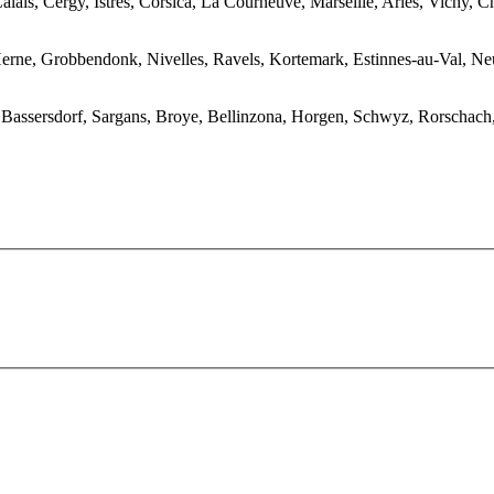
lais, Cergy, Istres, Corsica, La Courneuve, Marseille, Arles, Vichy, C
Herne, Grobbendonk, Nivelles, Ravels, Kortemark, Estinnes-au-Val, Ne
ssersdorf, Sargans, Broye, Bellinzona, Horgen, Schwyz, Rorschach, Pr