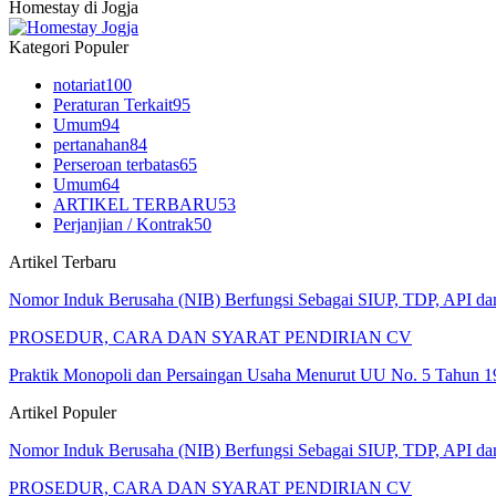
Homestay di Jogja
Kategori Populer
notariat
100
Peraturan Terkait
95
Umum
94
pertanahan
84
Perseroan terbatas
65
Umum
64
ARTIKEL TERBARU
53
Perjanjian / Kontrak
50
Artikel Terbaru
Nomor Induk Berusaha (NIB) Berfungsi Sebagai SIUP, TDP, API d
PROSEDUR, CARA DAN SYARAT PENDIRIAN CV
Praktik Monopoli dan Persaingan Usaha Menurut UU No. 5 Tahun 1
Artikel Populer
Nomor Induk Berusaha (NIB) Berfungsi Sebagai SIUP, TDP, API d
PROSEDUR, CARA DAN SYARAT PENDIRIAN CV