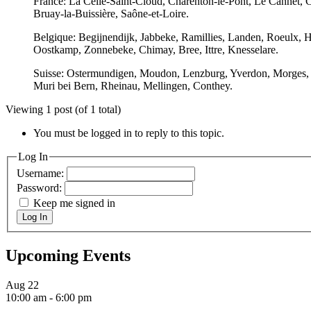
France: La Celle-Saint-Cloud, Charenton-le-Pont, Le Cannet, Ca
Bruay-la-Buissière, Saône-et-Loire.
Belgique: Begijnendijk, Jabbeke, Ramillies, Landen, Roeulx, 
Oostkamp, Zonnebeke, Chimay, Bree, Ittre, Knesselare.
Suisse: Ostermundigen, Moudon, Lenzburg, Yverdon, Morges, Ba
Muri bei Bern, Rheinau, Mellingen, Conthey.
Viewing 1 post (of 1 total)
You must be logged in to reply to this topic.
Log In
Username:
Password:
Keep me signed in
Log In
Upcoming Events
Aug
22
10:00 am
-
6:00 pm