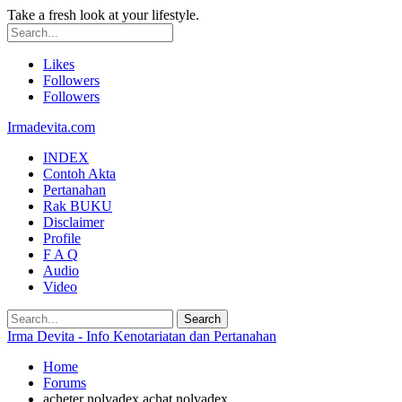
Take a fresh look at your lifestyle.
Likes
Followers
Followers
Irmadevita.com
INDEX
Contoh Akta
Pertanahan
Rak BUKU
Disclaimer
Profile
F A Q
Audio
Video
Irma Devita - Info Kenotariatan dan Pertanahan
Home
Forums
acheter nolvadex achat nolvadex