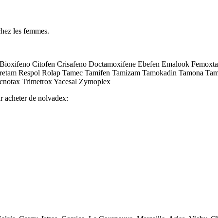
 chez les femmes.
 Bioxifeno Citofen Crisafeno Doctamoxifene Ebefen Emalook Femox
uretam Respol Rolap Tamec Tamifen Tamizam Tamokadin Tamona Ta
notax Trimetrox Yacesal Zymoplex
ur acheter de nolvadex: