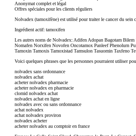
Anonymat complet et légal
Offres spéciales pour les clients réguliers
Nolvadex (tamoxifène) est utilisé pour traiter le cancer du sein
Ingrédient actif: tamoxifen
Les autres noms de Nolvadex: Adifen Adopan Bagotam Bilem
Nomafen Norxifen Novofen Oncotamox Panleef Phenolurn P
Tamoxin Tamoxis Tamoxistad Tamsulon Tasuomin Taxfeno Tec
Voici quelques phrases que les personnes pourraient utiliser po
nolvadex sans ordonnance
nolvadex achat
acheter nolvadex pharmacie
acheter nolvadex en pharmacie
clomid nolvadex achat
nolvadex achat en ligne
nolvadex avec ou sans ordonnance
achat nolvadex
achat nolvadex proviron
nolvadex acheter
acheter nolvadex au comptoir en france