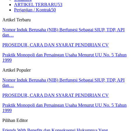
ARTIKEL TERBARU
53
Perjanjian / Kontrak
50
Artikel Terbaru
Nomor Induk Berusaha (NIB) Berfungsi Sebagai SIUP, TDP, API
dan…
PROSEDUR, CARA DAN SYARAT PENDIRIAN CV
Praktik Monopoli dan Persaingan Usaha Menurut UU No. 5 Tahun
1999
Artikel Populer
Nomor Induk Berusaha (NIB) Berfungsi Sebagai SIUP, TDP, API
dan…
PROSEDUR, CARA DAN SYARAT PENDIRIAN CV
Praktik Monopoli dan Persaingan Usaha Menurut UU No. 5 Tahun
1999
Pilihan Editor
Friends With Benefits dan Konsekuensi Hukumnya Yang