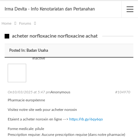
Irma Devita - Info Kenotariatan dan Pertanahan
Home
Forums
acheter norfloxacine norfloxacine achat
Posted In:
Badan Usaha
Inactive
On10/03/2025 at 5:47 pm
Anonymous
#104970
Pharmacie européenne
Visitez notre site web pour acheter noroxin
Etaient a acheter noroxin en ligne -–>
https://rb.gy/6qy6qo
Forme medicale: pilule
Prescription requise: Aucune prescription requise (dans notre pharmacie)