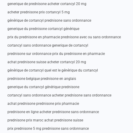
generique de prednisone acheter cortancyl 20 mg
acheter prednisone prix cortancyl 5 mg
générique de cortancyl prednisone sans ordonnance
generique du prednisone cortancyl générique
prix du prednisone en pharmacie prednisone avec ou sans ordonnance
cortancyl sans ordonnance generique de cortancyl
prednisone sur ordonnance prix du prednisone en pharmacie
achat prednisone suisse acheter cortancyl 20 mg
générique de cortancyl quel est le générique du cortancyl
prednisone belgique prednisone en anglais
generique du cortancyl générique prednisone
cortancyl sans ordonnance acheter prednisone sans ordonnance
achat prednisone prednisone prix pharmacie
prednisone en ligne acheter prednisone sans ordonnance
prednisone prix maroc achat prednisone suisse
prix prednisone 5 mg prednisone sans ordonnance