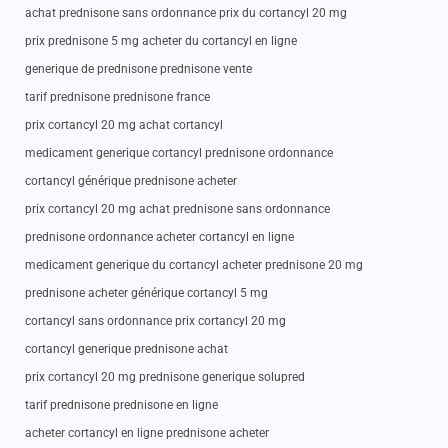
achat prednisone sans ordonnance prix du cortancyl 20 mg
prix prednisone 5 mg acheter du cortancyl en ligne
generique de prednisone prednisone vente
tarif prednisone prednisone france
prix cortancyl 20 mg achat cortancyl
medicament generique cortancyl prednisone ordonnance
cortancyl générique prednisone acheter
prix cortancyl 20 mg achat prednisone sans ordonnance
prednisone ordonnance acheter cortancyl en ligne
medicament generique du cortancyl acheter prednisone 20 mg
prednisone acheter générique cortancyl 5 mg
cortancyl sans ordonnance prix cortancyl 20 mg
cortancyl generique prednisone achat
prix cortancyl 20 mg prednisone generique solupred
tarif prednisone prednisone en ligne
acheter cortancyl en ligne prednisone acheter