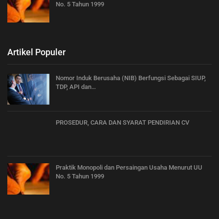
No. 5 Tahun 1999
Artikel Populer
Nomor Induk Berusaha (NIB) Berfungsi Sebagai SIUP,
TDP, API dan…
PROSEDUR, CARA DAN SYARAT PENDIRIAN CV
Praktik Monopoli dan Persaingan Usaha Menurut UU
No. 5 Tahun 1999