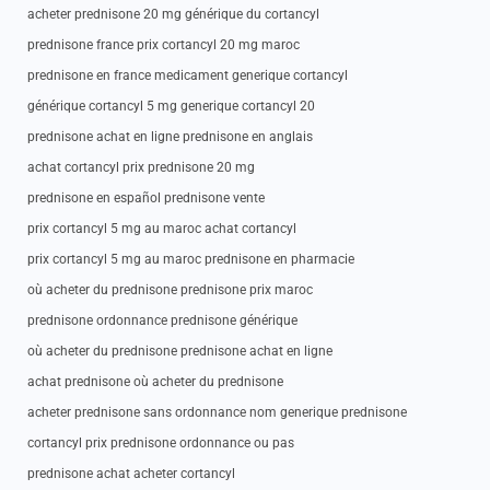
acheter prednisone 20 mg générique du cortancyl
prednisone france prix cortancyl 20 mg maroc
prednisone en france medicament generique cortancyl
générique cortancyl 5 mg generique cortancyl 20
prednisone achat en ligne prednisone en anglais
achat cortancyl prix prednisone 20 mg
prednisone en español prednisone vente
prix cortancyl 5 mg au maroc achat cortancyl
prix cortancyl 5 mg au maroc prednisone en pharmacie
où acheter du prednisone prednisone prix maroc
prednisone ordonnance prednisone générique
où acheter du prednisone prednisone achat en ligne
achat prednisone où acheter du prednisone
acheter prednisone sans ordonnance nom generique prednisone
cortancyl prix prednisone ordonnance ou pas
prednisone achat acheter cortancyl