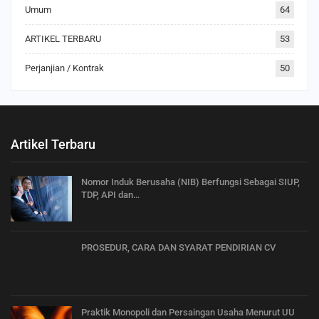
Umum
64
ARTIKEL TERBARU
53
Perjanjian / Kontrak
50
Artikel Terbaru
Nomor Induk Berusaha (NIB) Berfungsi Sebagai SIUP,
TDP, API dan…
PROSEDUR, CARA DAN SYARAT PENDIRIAN CV
Praktik Monopoli dan Persaingan Usaha Menurut UU