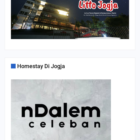
Homestay Di Jogja