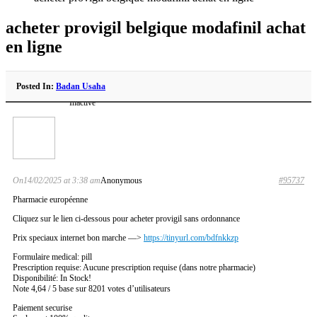
acheter provigil belgique modafinil achat
en ligne
Posted In:
Badan Usaha
Inactive
On14/02/2025 at 3:38 am
Anonymous
#95737
Pharmacie européenne
Cliquez sur le lien ci-dessous pour acheter provigil sans ordonnance
Prix speciaux internet bon marche —>
https://tinyurl.com/bdfnkkzp
Formulaire medical: pill
Prescription requise: Aucune prescription requise (dans notre pharmacie)
Disponibilité: In Stock!
Note 4,64 / 5 base sur 8201 votes d’utilisateurs
Paiement securise