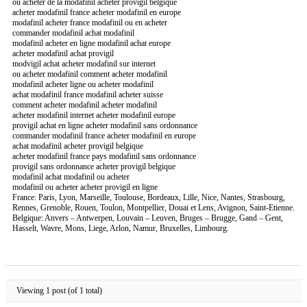
ou acheter de la modafinil acheter provigil belgique
acheter modafinil france acheter modafinil en europe
modafinil acheter france modafinil ou en acheter
commander modafinil achat modafinil
modafinil acheter en ligne modafinil achat europe
acheter modafinil achat provigil
modvigil achat acheter modafinil sur internet
ou acheter modafinil comment acheter modafinil
modafinil acheter ligne ou acheter modafinil
achat modafinil france modafinil acheter suisse
comment acheter modafinil acheter modafinil
acheter modafinil internet acheter modafinil europe
provigil achat en ligne acheter modafinil sans ordonnance
commander modafinil france acheter modafinil en europe
achat modafinil acheter provigil belgique
acheter modafinil france pays modafinil sans ordonnance
provigil sans ordonnance acheter provigil belgique
modafinil achat modafinil ou acheter
modafinil ou acheter acheter provigil en ligne
France: Paris, Lyon, Marseille, Toulouse, Bordeaux, Lille, Nice, Nantes, Strasbourg,
Rennes, Grenoble, Rouen, Toulon, Montpellier, Douai et Lens, Avignon, Saint-Etienne.
Belgique: Anvers – Antwerpen, Louvain – Leuven, Bruges – Brugge, Gand – Gent,
Hasselt, Wavre, Mons, Liege, Arlon, Namur, Bruxelles, Limbourg.
Viewing 1 post (of 1 total)