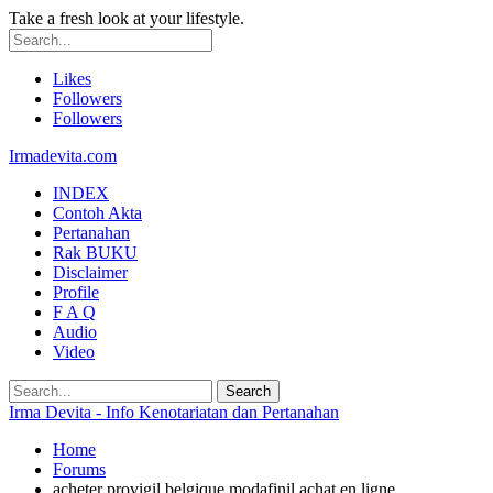
Take a fresh look at your lifestyle.
Likes
Followers
Followers
Irmadevita.com
INDEX
Contoh Akta
Pertanahan
Rak BUKU
Disclaimer
Profile
F A Q
Audio
Video
Irma Devita - Info Kenotariatan dan Pertanahan
Home
Forums
acheter provigil belgique modafinil achat en ligne