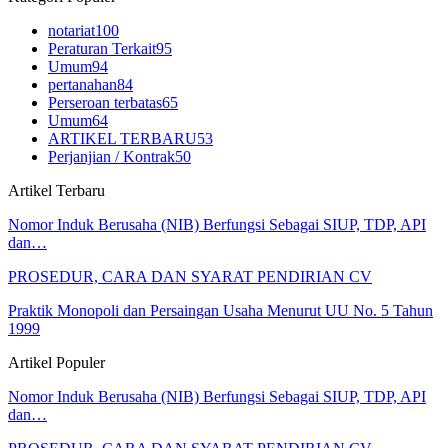
notariat
100
Peraturan Terkait
95
Umum
94
pertanahan
84
Perseroan terbatas
65
Umum
64
ARTIKEL TERBARU
53
Perjanjian / Kontrak
50
Artikel Terbaru
Nomor Induk Berusaha (NIB) Berfungsi Sebagai SIUP, TDP, API
dan…
PROSEDUR, CARA DAN SYARAT PENDIRIAN CV
Praktik Monopoli dan Persaingan Usaha Menurut UU No. 5 Tahun
1999
Artikel Populer
Nomor Induk Berusaha (NIB) Berfungsi Sebagai SIUP, TDP, API
dan…