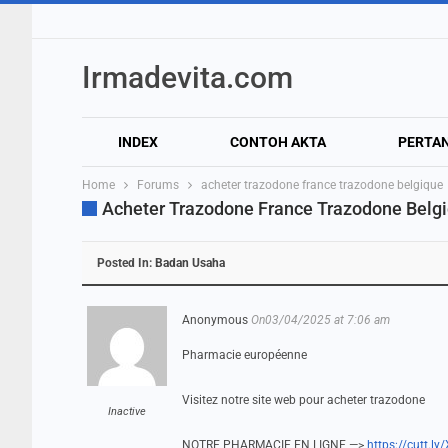
Irmadevita.com
INDEX
CONTOH AKTA
PERTA
Home
Forums
acheter trazodone france trazodone belgique
Acheter Trazodone France Trazodone Belg
Posted In:
Badan Usaha
Anonymous
On03/04/2025 at 7:06 am
Pharmacie européenne
Visitez notre site web pour acheter trazodone
Inactive
NOTRE PHARMACIE EN LIGNE —>
https://cutt.l