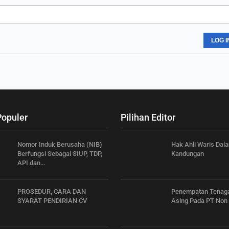
LOG I
Populer
Pilihan Editor
Nomor Induk Berusaha (NIB)
Hak Ahli Waris Dal
Berfungsi Sebagai SIUP, TDP,
Kandungan
API dan…
PROSEDUR, CARA DAN
Penempatan Tenaga
SYARAT PENDIRIAN CV
Asing Pada PT No