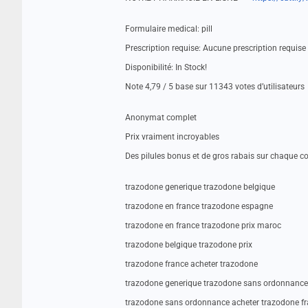
Formulaire medical: pill
Prescription requise: Aucune prescription requise
Disponibilité: In Stock!
Note 4,79 / 5 base sur 11343 votes d’utilisateurs
Anonymat complet
Prix vraiment incroyables
Des pilules bonus et de gros rabais sur chaque
trazodone generique trazodone belgique
trazodone en france trazodone espagne
trazodone en france trazodone prix maroc
trazodone belgique trazodone prix
trazodone france acheter trazodone
trazodone generique trazodone sans ordonnance
trazodone sans ordonnance acheter trazodone f