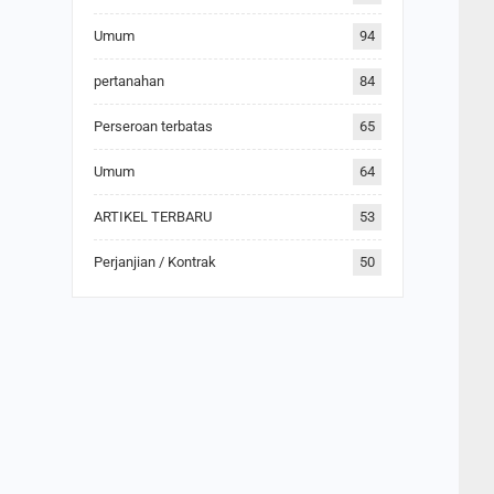
Umum
94
pertanahan
84
Perseroan terbatas
65
Umum
64
ARTIKEL TERBARU
53
Perjanjian / Kontrak
50