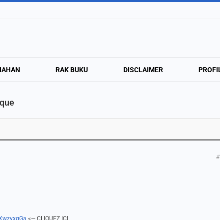
NAHAN
RAK BUKU
DISCLAIMER
PROFI
ique
#
y/XwzvxqGa
<— CLIQUEZ ICI