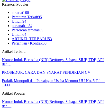
Kategori Populer
notariat
100
Peraturan Terkait
95
Umum
94
pertanahan
84
Perseroan terbatas
65
Umum
64
ARTIKEL TERBARU
53
Perjanjian / Kontrak
50
Artikel Terbaru
Nomor Induk Berusaha (NIB) Berfungsi Sebagai SIUP, TDP, API
dan…
PROSEDUR, CARA DAN SYARAT PENDIRIAN CV
Praktik Monopoli dan Persaingan Usaha Menurut UU No. 5 Tahun
1999
Artikel Populer
Nomor Induk Berusaha (NIB) Berfungsi Sebagai SIUP, TDP, API
dan…