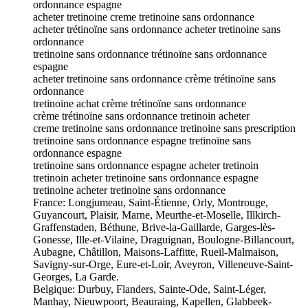
ordonnance espagne
acheter tretinoine creme tretinoine sans ordonnance
acheter trétinoïne sans ordonnance acheter tretinoine sans
ordonnance
tretinoine sans ordonnance trétinoïne sans ordonnance
espagne
acheter tretinoine sans ordonnance crème trétinoïne sans
ordonnance
tretinoine achat crème trétinoïne sans ordonnance
crème trétinoïne sans ordonnance tretinoin acheter
creme tretinoine sans ordonnance tretinoine sans prescription
tretinoine sans ordonnance espagne tretinoïne sans
ordonnance espagne
tretinoine sans ordonnance espagne acheter tretinoin
tretinoin acheter tretinoine sans ordonnance espagne
tretinoine acheter tretinoine sans ordonnance
France: Longjumeau, Saint-Étienne, Orly, Montrouge,
Guyancourt, Plaisir, Marne, Meurthe-et-Moselle, Illkirch-
Graffenstaden, Béthune, Brive-la-Gaillarde, Garges-lès-
Gonesse, Ille-et-Vilaine, Draguignan, Boulogne-Billancourt,
Aubagne, Châtillon, Maisons-Laffitte, Rueil-Malmaison,
Savigny-sur-Orge, Eure-et-Loir, Aveyron, Villeneuve-Saint-
Georges, La Garde.
Belgique: Durbuy, Flanders, Sainte-Ode, Saint-Léger,
Manhay, Nieuwpoort, Beauraing, Kapellen, Glabbeek-