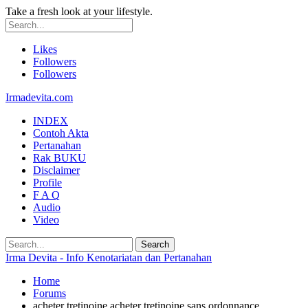
Take a fresh look at your lifestyle.
Likes
Followers
Followers
Irmadevita.com
INDEX
Contoh Akta
Pertanahan
Rak BUKU
Disclaimer
Profile
F A Q
Audio
Video
Irma Devita - Info Kenotariatan dan Pertanahan
Home
Forums
acheter tretinoine acheter tretinoine sans ordonnance