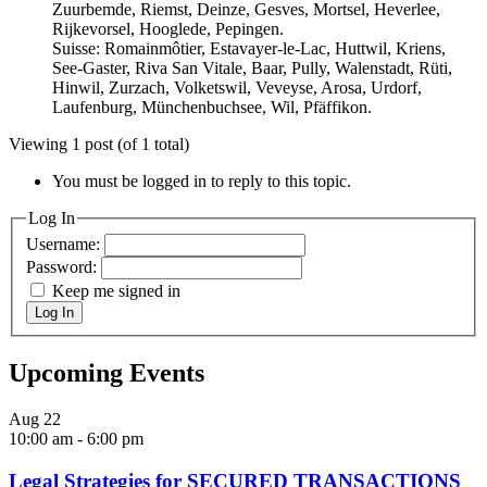
Zuurbemde, Riemst, Deinze, Gesves, Mortsel, Heverlee,
Rijkevorsel, Hooglede, Pepingen.
Suisse: Romainmôtier, Estavayer-le-Lac, Huttwil, Kriens,
See-Gaster, Riva San Vitale, Baar, Pully, Walenstadt, Rüti,
Hinwil, Zurzach, Volketswil, Veveyse, Arosa, Urdorf,
Laufenburg, Münchenbuchsee, Wil, Pfäffikon.
Viewing 1 post (of 1 total)
You must be logged in to reply to this topic.
Log In
Username:
Password:
Keep me signed in
Log In
Upcoming Events
Aug
22
10:00 am
-
6:00 pm
Legal Strategies for SECURED TRANSACTIONS