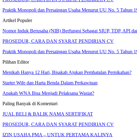
Praktik Monopoli dan Persaingan Usaha Menurut UU No. 5 Tahun 1
Artikel Populer
Nomor Induk Berusaha (NIB) Berfungsi Sebagai SIUP, TDP, API d
PROSEDUR, CARA DAN SYARAT PENDIRIAN CV
Praktik Monopoli dan Persaingan Usaha Menurut UU No. 5 Tahun 1
Pilihan Editor
Menikah Hanya 12 Hari, Bisakah Ajukan Pembatalan Pernikahan?
Starter Wife dan Harta Benda Dalam Perkawinan
Apakah WNA Bisa Menjadi Pelaksana Wasiat?
Paling Banyak di Komentari
JUAL BELI & BALIK NAMA SERTIFIKAT
PROSEDUR, CARA DAN SYARAT PENDIRIAN CV
IZIN USAHA PMA – UNTUK PERTAMA KALINYA