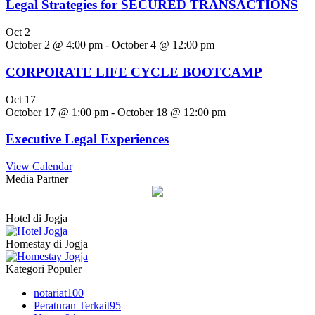
Legal Strategies for SECURED TRANSACTIONS
Oct
2
October 2 @ 4:00 pm
-
October 4 @ 12:00 pm
CORPORATE LIFE CYCLE BOOTCAMP
Oct
17
October 17 @ 1:00 pm
-
October 18 @ 12:00 pm
Executive Legal Experiences
View Calendar
Media Partner
Hotel di Jogja
Homestay di Jogja
Kategori Populer
notariat
100
Peraturan Terkait
95