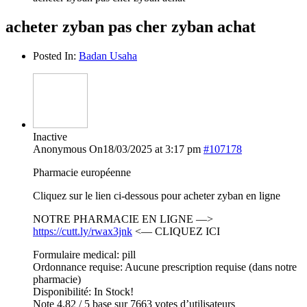
acheter zyban pas cher zyban achat
Posted In:
Badan Usaha
Inactive
Anonymous
On18/03/2025 at 3:17 pm
#107178
Pharmacie européenne
Cliquez sur le lien ci-dessous pour acheter zyban en ligne
NOTRE PHARMACIE EN LIGNE —>
https://cutt.ly/rwax3jnk
<— CLIQUEZ ICI
Formulaire medical: pill
Ordonnance requise: Aucune prescription requise (dans notre
pharmacie)
Disponibilité: In Stock!
Note 4,82 / 5 base sur 7663 votes d’utilisateurs