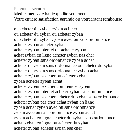
Paiement securise
Medicaments de haute qualite seulement
Votre entiere satisfaction garantie ou votreargent rembourse
ou acheter du zyban zyban acheter
ou acheter du zyban ou acheter zyban
ou acheter du zyban zyban avec ou sans ordonnance
acheter zyban acheter zyban
acheter zyban internet ou acheter zyban
achat zyban en ligne acheter zyban pas cher
acheter zyban sans ordonnance zyban achat
acheter du zyban sans ordonnance ou acheter du zyban
acheter du zyban sans ordonnance zyban achat
acheter zyban pas cher ou acheter zyban
zyban acheter zyban achat
acheter zyban pas cher commander zyban
acheter zyban internet acheter zyban sans ordonnance
acheter zyban pas cher acheter du zyban sans ordonnance
acheter zyban pas cher achat zyban en ligne
zyban achat zyban avec ou sans ordonnance
zyban avec ou sans ordonnance zyban achat
zyban achat en ligne acheter du zyban sans ordonnance
achat zyban en ligne ou acheter du zyban
acheter zyban acheter zyban pas cher