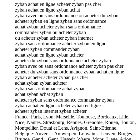
zyban achat en ligne acheter zyban pas cher
zyban achat en ligne zyban achat
zyban avec ou sans ordonnance ou acheter du zyban
acheter zyban en ligne zyban sans ordonnance
achat zyban acheter zyban sans ordonnance
commander zyban ou acheter zyban
ou acheter zyban acheter zyban internet
zyban sans ordonnance acheter zyban en ligne
acheter zyban commander zyban
achat zyban en ligne zyban acheter
acheter du zyban sans ordonnance acheter zyban
zyban avec ou sans ordonnance acheter zyban pas cher
acheter du zyban sans ordonnance zyban achat en ligne
zyban acheter acheter zyban pas cher
achat zyban zyban acheter
zyban sans ordonnance achat zyban
achat zyban achat zyban
acheter zyban sans ordonnance commander zyban
zyban achat en ligne acheter zyban en ligne
acheter zyban internet zyban acheter
France: Paris, Lyon, Marseille, Toulouse, Bordeaux, Lille,
Nice, Nantes, Strasbourg, Rennes, Grenoble, Rouen, Toulon,
Montpellier, Douai et Lens, Avignon, Saint-Etienne.
Belgique: Anvers – Antwerpen, Louvain – Leuven, Bruges –
Brugge, Gand – Gent, Hasselt, Wavre, Mons, Liege, Arlon,