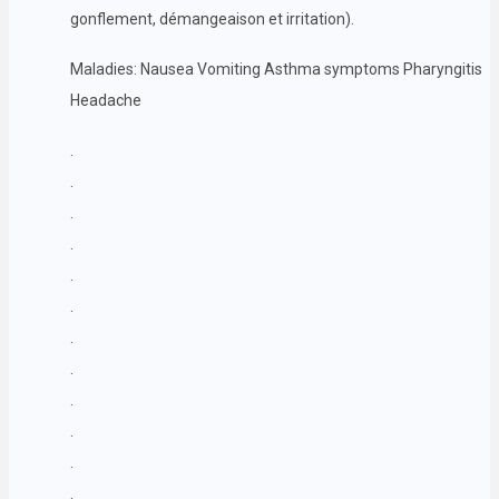
gonflement, démangeaison et irritation).
Maladies: Nausea Vomiting Asthma symptoms Pharyngitis
Headache
.
.
.
.
.
.
.
.
.
.
.
.