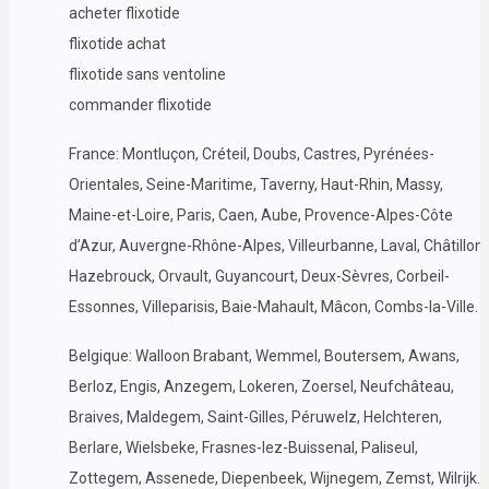
acheter flixotide
flixotide achat
flixotide sans ventoline
commander flixotide
France: Montluçon, Créteil, Doubs, Castres, Pyrénées-
Orientales, Seine-Maritime, Taverny, Haut-Rhin, Massy,
Maine-et-Loire, Paris, Caen, Aube, Provence-Alpes-Côte
d’Azur, Auvergne-Rhône-Alpes, Villeurbanne, Laval, Châtillon,
Hazebrouck, Orvault, Guyancourt, Deux-Sèvres, Corbeil-
Essonnes, Villeparisis, Baie-Mahault, Mâcon, Combs-la-Ville.
Belgique: Walloon Brabant, Wemmel, Boutersem, Awans,
Berloz, Engis, Anzegem, Lokeren, Zoersel, Neufchâteau,
Braives, Maldegem, Saint-Gilles, Péruwelz, Helchteren,
Berlare, Wielsbeke, Frasnes-lez-Buissenal, Paliseul,
Zottegem, Assenede, Diepenbeek, Wijnegem, Zemst, Wilrijk.