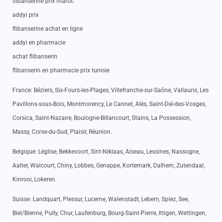
flibansérine prix maroc
addyi prix
flibanserine achat en ligne
addyi en pharmacie
achat flibanserin
flibanserin en pharmacie prix tunisie
France: Béziers, Six-Fours-les-Plages, Villefranche-sur-Saône, Vallauris, Les
Pavillons-sous-Bois, Montmorency, Le Cannet, Alès, Saint-Dié-des-Vosges,
Corsica, Saint-Nazaire, Boulogne-Billancourt, Stains, La Possession,
Massy, Corse-du-Sud, Plaisir, Réunion.
Belgique: Léglise, Bekkevoort, Sint-Niklaas, Aiseau, Lessines, Nassogne,
Aalter, Walcourt, Chiny, Lobbes, Genappe, Kortemark, Dalhem, Zutendaal,
Kinrooi, Lokeren.
Suisse: Landquart, Plessur, Lucerne, Walenstadt, Lebern, Spiez, See,
Biel/Bienne, Pully, Chur, Laufenburg, Bourg-Saint-Pierre, Ittigen, Wettingen,