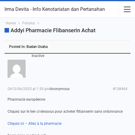
Irma Devita - Info Kenotariatan dan Pertanahan
Home
Forums
Addyi Pharmacie Flibanserin Achat
Posted In:
Badan Usaha
Inactive
On13/04/2025 at 1:50 pm
Anonymous
#138464
Pharmacie européenne
Cliquez sur le lien ci-dessous pour acheter flibanserin sans ordonnance
Cliquez ici – Allez à la pharmacie