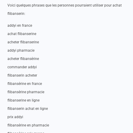
Voici quelques phrases que les personnes pourraient utiliser pour achat
flibanserin:
addyi en france
achat flibanserine
acheter flibanserine
addyi pharmacie
acheter flibansérine
commander addyi
flibanserin acheter
flibansérine en france
flibansérine pharmacie
flibanserine en ligne
flibanserin achat en ligne
prix addyi
flibansérine en pharmacie