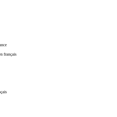
nance
n français
nçais