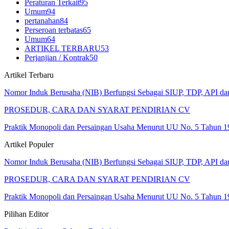
Peraturan Terkait
95
Umum
94
pertanahan
84
Perseroan terbatas
65
Umum
64
ARTIKEL TERBARU
53
Perjanjian / Kontrak
50
Artikel Terbaru
Nomor Induk Berusaha (NIB) Berfungsi Sebagai SIUP, TDP, API d
PROSEDUR, CARA DAN SYARAT PENDIRIAN CV
Praktik Monopoli dan Persaingan Usaha Menurut UU No. 5 Tahun 1
Artikel Populer
Nomor Induk Berusaha (NIB) Berfungsi Sebagai SIUP, TDP, API d
PROSEDUR, CARA DAN SYARAT PENDIRIAN CV
Praktik Monopoli dan Persaingan Usaha Menurut UU No. 5 Tahun 1
Pilihan Editor