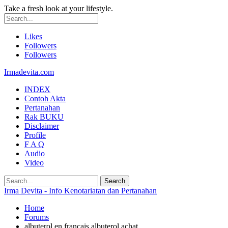
Take a fresh look at your lifestyle.
Likes
Followers
Followers
Irmadevita.com
INDEX
Contoh Akta
Pertanahan
Rak BUKU
Disclaimer
Profile
F A Q
Audio
Video
Irma Devita - Info Kenotariatan dan Pertanahan
Home
Forums
albuterol en francais albuterol achat