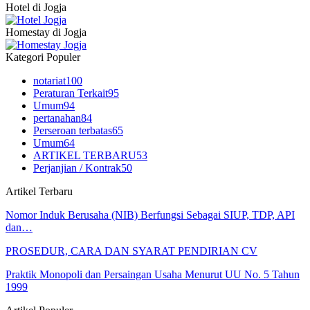
Hotel di Jogja
Homestay di Jogja
Kategori Populer
notariat
100
Peraturan Terkait
95
Umum
94
pertanahan
84
Perseroan terbatas
65
Umum
64
ARTIKEL TERBARU
53
Perjanjian / Kontrak
50
Artikel Terbaru
Nomor Induk Berusaha (NIB) Berfungsi Sebagai SIUP, TDP, API
dan…
PROSEDUR, CARA DAN SYARAT PENDIRIAN CV
Praktik Monopoli dan Persaingan Usaha Menurut UU No. 5 Tahun
1999