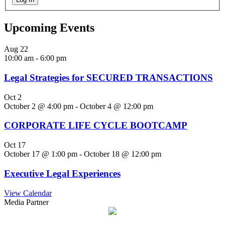
Upcoming Events
Aug
22
10:00 am
-
6:00 pm
Legal Strategies for SECURED TRANSACTIONS
Oct
2
October 2 @ 4:00 pm
-
October 4 @ 12:00 pm
CORPORATE LIFE CYCLE BOOTCAMP
Oct
17
October 17 @ 1:00 pm
-
October 18 @ 12:00 pm
Executive Legal Experiences
View Calendar
Media Partner