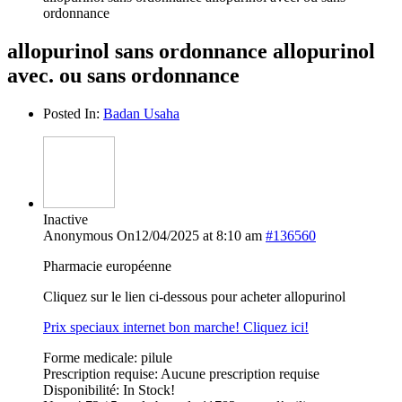
ordonnance
allopurinol sans ordonnance allopurinol
avec. ou sans ordonnance
Posted In:
Badan Usaha
Inactive
Anonymous
On12/04/2025 at 8:10 am
#136560
Pharmacie européenne
Cliquez sur le lien ci-dessous pour acheter allopurinol
Prix speciaux internet bon marche! Cliquez ici!
Forme medicale: pilule
Prescription requise: Aucune prescription requise
Disponibilité: In Stock!